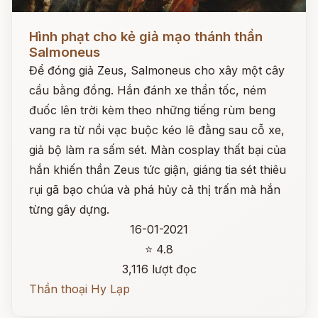
Đọc ngay
Hình phạt cho kẻ giả mạo thánh thần
Salmoneus
Để đóng giả Zeus, Salmoneus cho xây một cây
cầu bằng đồng. Hắn đánh xe thần tốc, ném
đuốc lên trời kèm theo những tiếng rùm beng
vang ra từ nồi vạc buộc kéo lê đằng sau cỗ xe,
giả bộ làm ra sấm sét. Màn cosplay thất bại của
hắn khiến thần Zeus tức giận, giáng tia sét thiêu
rụi gã bạo chúa và phá hủy cả thị trấn mà hắn
từng gây dựng.
16-01-2021
⭐ 4.8
3,116 lượt đọc
Thần thoại Hy Lạp