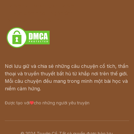
Hà Nội cũ - Món ngon Hà Nội
Truyện kiếm hiệp - Ngôn tình
Download - Tải Miễn Phí
Nơi lưu giữ và chia sẻ những câu chuyện cổ tích, thần
thoại và truyền thuyết bất hủ từ khắp nơi trên thế giới.
Mỗi câu chuyện đều mang trong mình một bài học và
niềm cảm hứng.
Được tạo với
cho những người yêu truyện
© 2024 Truyện Cổ. Tất cả quyền được bảo lưu.