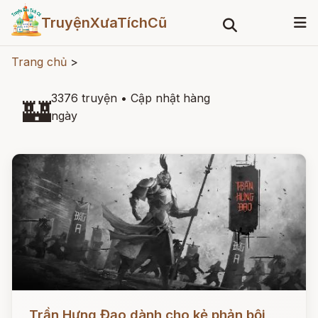
TruyệnXưaTíchCũ
Trang chủ
>
3376 truyện
•
Cập nhật hàng
🏰
ngày
Đọc ngay
Trần Hưng Đạo dành cho kẻ phản bội