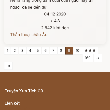
Herla rằng trong đám cưới của người này thì
người kia sẽ đến dự.
04-12-2020
⭐ 4.8
2,642 lượt đọc
Thần thoại châu Âu
❀ ❀ ❀
1
2
3
4
5
6
7
8
9
10
169
⇢
⇥
Truyện Xưa Tích Cũ
Cổ tích Việt Nam
Liên kết
Lịch vạn niên