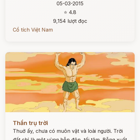
05-03-2015
⭐ 4.8
9,154 lượt đọc
Cổ tích Việt Nam
Đọc ngay
Thần trụ trời
Thuở ấy, chưa có muôn vật và loài người. Trời
đất chỉ là một vùng hỗn độn, tối tăm. Bỗng xuất