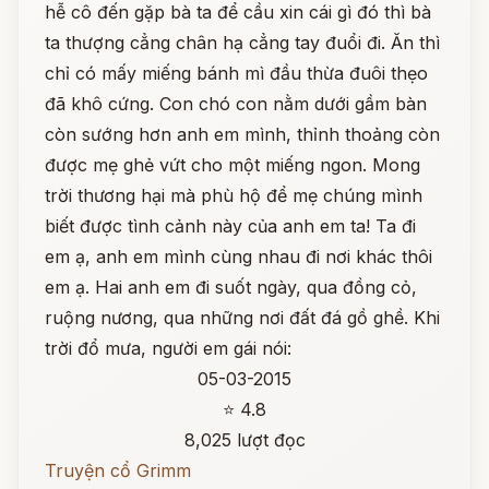
hễ cô đến gặp bà ta để cầu xin cái gì đó thì bà
ta thượng cẳng chân hạ cẳng tay đuổi đi. Ăn thì
chỉ có mấy miếng bánh mì đầu thừa đuôi thẹo
đã khô cứng. Con chó con nằm dưới gầm bàn
còn sướng hơn anh em mình, thỉnh thoảng còn
được mẹ ghẻ vứt cho một miếng ngon. Mong
trời thương hại mà phù hộ để mẹ chúng mình
biết được tình cảnh này của anh em ta! Ta đi
em ạ, anh em mình cùng nhau đi nơi khác thôi
em ạ. Hai anh em đi suốt ngày, qua đồng cỏ,
ruộng nương, qua những nơi đất đá gồ ghề. Khi
trời đổ mưa, người em gái nói:
05-03-2015
⭐ 4.8
8,025 lượt đọc
Truyện cổ Grimm