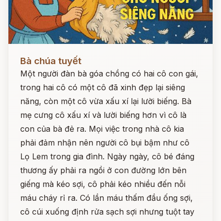
Đọc ngay
Bà chúa tuyết
Một người đàn bà góa chồng có hai cô con gái,
trong hai cô có một cô đã xinh đẹp lại siêng
năng, còn một cô vừa xấu xí lại lười biếng. Bà
mẹ cưng cô xấu xí và lười biếng hơn vì cô là
con của bà đẻ ra. Mọi việc trong nhà cô kia
phải đảm nhận nên người cô bụi bậm như cô
Lọ Lem trong gia đình. Ngày ngày, cô bé đáng
thương ấy phải ra ngồi ở con đường lớn bên
giếng mà kéo sợi, cô phải kéo nhiều đến nỗi
máu cháy rỉ ra. Có lần máu thấm đầu ống sợi,
cô cúi xuống định rửa sạch sợi nhưng tuột tay