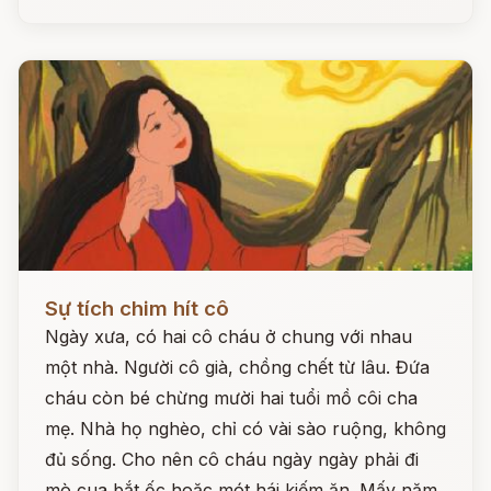
Đọc ngay
Sự tích chim hít cô
Ngày xưa, có hai cô cháu ở chung với nhau
một nhà. Người cô già, chồng chết từ lâu. Đứa
cháu còn bé chừng mười hai tuổi mồ côi cha
mẹ. Nhà họ nghèo, chỉ có vài sào ruộng, không
đủ sống. Cho nên cô cháu ngày ngày phải đi
mò cua bắt ốc hoặc mót hái kiếm ăn. Mấy năm