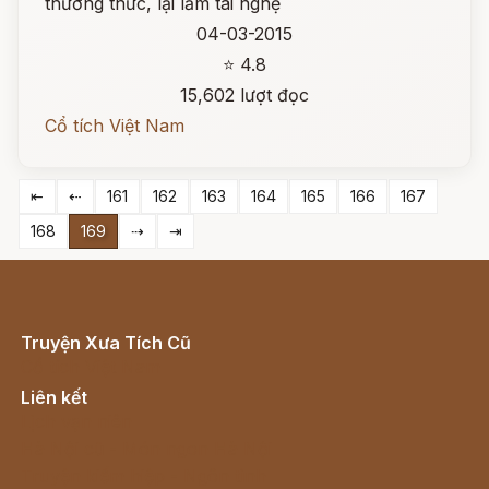
thường thức, lại lắm tài nghệ
04-03-2015
⭐ 4.8
15,602 lượt đọc
Cổ tích Việt Nam
⇤
⇠
161
162
163
164
165
166
167
168
169
⇢
⇥
Truyện Xưa Tích Cũ
Cổ tích Việt Nam
Liên kết
Lịch vạn niên
Hà Nội cũ - Món ngon Hà Nội
Truyện kiếm hiệp - Ngôn tình