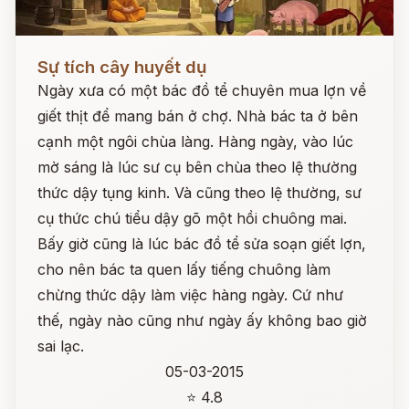
Đọc ngay
Sự tích cây huyết dụ
Ngày xưa có một bác đồ tể chuyên mua lợn về
giết thịt để mang bán ở chợ. Nhà bác ta ở bên
cạnh một ngôi chùa làng. Hàng ngày, vào lúc
mờ sáng là lúc sư cụ bên chùa theo lệ thường
thức dậy tụng kinh. Và cũng theo lệ thường, sư
cụ thức chú tiểu dậy gõ một hồi chuông mai.
Bấy giờ cũng là lúc bác đồ tể sửa soạn giết lợn,
cho nên bác ta quen lấy tiếng chuông làm
chừng thức dậy làm việc hàng ngày. Cứ như
thế, ngày nào cũng như ngày ấy không bao giờ
sai lạc.
05-03-2015
⭐ 4.8