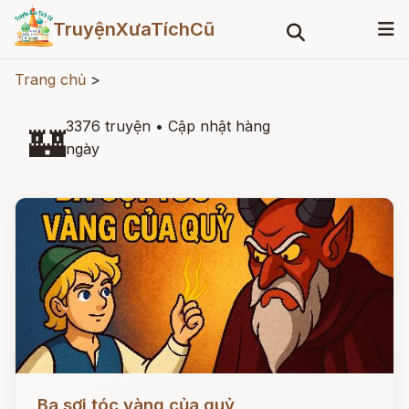
TruyệnXưaTíchCũ
Trang chủ
>
3376 truyện
•
Cập nhật hàng
🏰
ngày
Đọc ngay
Ba sợi tóc vàng của quỷ