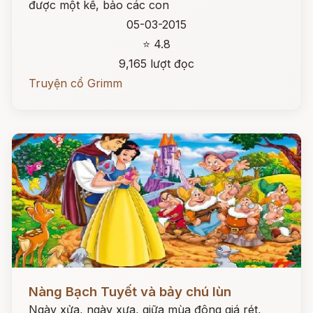
được một kế, bảo các con
05-03-2015
⭐ 4.8
9,165 lượt đọc
Truyện cổ Grimm
Đọc ngay
Nàng Bạch Tuyết và bảy chú lùn
Ngày xửa, ngày xưa, giữa mùa đông giá rét,