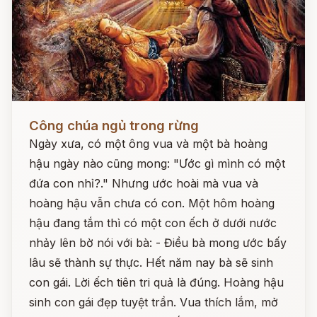
Đọc ngay
Công chúa ngủ trong rừng
Ngày xưa, có một ông vua và một bà hoàng
hậu ngày nào cũng mong: "Ước gì mình có một
đứa con nhỉ?." Nhưng ước hoài mà vua và
hoàng hậu vẫn chưa có con. Một hôm hoàng
hậu đang tắm thì có một con ếch ở dưới nước
nhảy lên bờ nói với bà: - Điều bà mong ước bấy
lâu sẽ thành sự thực. Hết năm nay bà sẽ sinh
con gái. Lời ếch tiên tri quả là đúng. Hoàng hậu
sinh con gái đẹp tuyệt trần. Vua thích lắm, mở