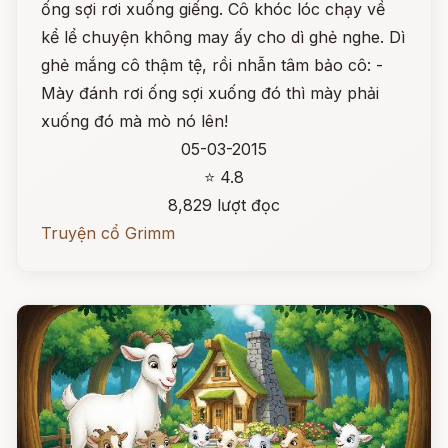
ống sợi rơi xuống giếng. Cô khóc lóc chạy về
kể lể chuyện không may ấy cho dì ghẻ nghe. Dì
ghẻ mắng cô thậm tệ, rồi nhẫn tâm bảo cô: -
Mày đánh rơi ống sợi xuống đó thì mày phải
xuống đó mà mò nó lên!
05-03-2015
⭐ 4.8
8,829 lượt đọc
Truyện cổ Grimm