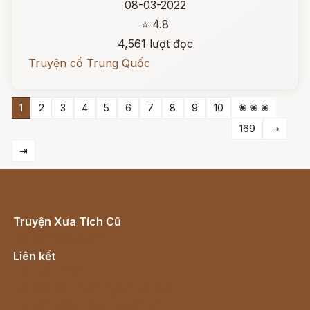
08-03-2022
⭐ 4.8
4,561 lượt đọc
Truyện cổ Trung Quốc
❀ ❀ ❀
1
2
3
4
5
6
7
8
9
10
169
⇢
⇥
Truyện Xưa Tích Cũ
Cổ tích Việt Nam
Liên kết
Lịch vạn niên
Hà Nội cũ - Món ngon Hà Nội
Truyện kiếm hiệp - Ngôn tình