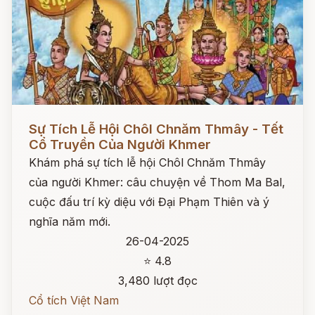
Đọc ngay
Sự Tích Lễ Hội Chôl Chnăm Thmây - Tết
Cổ Truyền Của Người Khmer
Khám phá sự tích lễ hội Chôl Chnăm Thmây
của người Khmer: câu chuyện về Thom Ma Bal,
cuộc đấu trí kỳ diệu với Đại Phạm Thiên và ý
nghĩa năm mới.
26-04-2025
⭐ 4.8
3,480 lượt đọc
Cổ tích Việt Nam