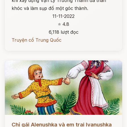
khi xây dựng Vạn Lý Trường Thành đã than
khóc và làm sụp đổ một góc thành.
11-11-2022
⭐ 4.8
6,118 lượt đọc
Truyện cổ Trung Quốc
Đọc ngay
Chị gái Alenushka và em trai Ivanushka