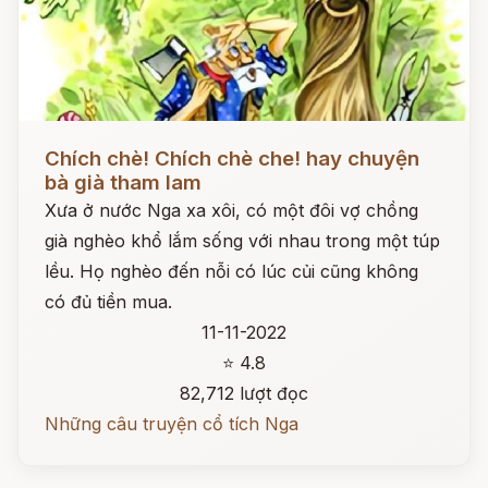
Đọc ngay
Chích chè! Chích chè che! hay chuyện
bà già tham lam
Xưa ở nước Nga xa xôi, có một đôi vợ chồng
già nghèo khổ lắm sống với nhau trong một túp
lều. Họ nghèo đến nỗi có lúc củi cũng không
có đủ tiền mua.
11-11-2022
⭐ 4.8
82,712 lượt đọc
Những câu truyện cổ tích Nga