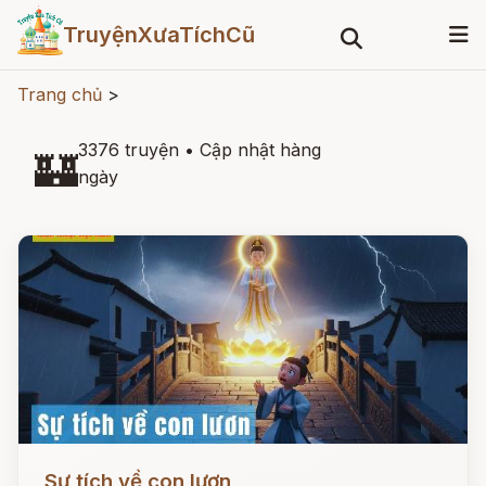
TruyệnXưaTíchCũ
Trang chủ
>
3376 truyện
•
Cập nhật hàng
🏰
ngày
Đọc ngay
Sự tích về con lươn