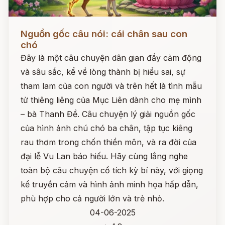
Đọc ngay
Nguồn gốc câu nói: cái chân sau con
chó
Đây là một câu chuyện dân gian đầy cảm động
và sâu sắc, kể về lòng thành bị hiểu sai, sự
tham lam của con người và trên hết là tình mẫu
tử thiêng liêng của Mục Liên dành cho mẹ mình
– bà Thanh Đề. Câu chuyện lý giải nguồn gốc
của hình ảnh chú chó ba chân, tập tục kiêng
rau thơm trong chốn thiền môn, và ra đời của
đại lễ Vu Lan báo hiếu. Hãy cùng lắng nghe
toàn bộ câu chuyện cổ tích kỳ bí này, với giọng
kể truyền cảm và hình ảnh minh họa hấp dẫn,
phù hợp cho cả người lớn và trẻ nhỏ.
04-06-2025