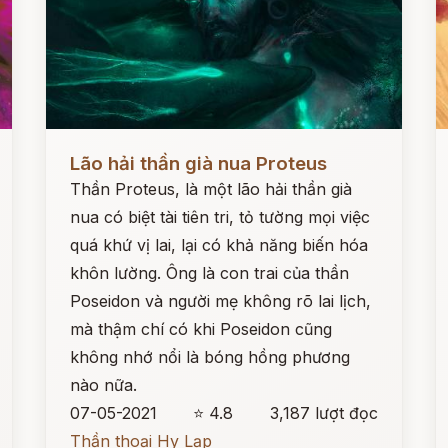
Đọc ngay
Đ
Lão hải thần già nua Proteus
Thần Proteus, là một lão hải thần già
nua có biệt tài tiên tri, tỏ tường mọi việc
quá khứ vị lai, lại có khả năng biến hóa
khôn lường. Ông là con trai của thần
Poseidon và người mẹ không rõ lai lịch,
mà thậm chí có khi Poseidon cũng
không nhớ nổi là bóng hồng phương
nào nữa.
07-05-2021
⭐ 4.8
3,187 lượt đọc
Thần thoại Hy Lạp