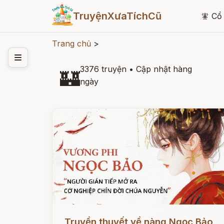
TruyệnXưaTíchCũ
🧚
Cổ 
Trang chủ
>
3376 truyện
•
Cập nhật hàng
🏰
ngày
Đọc ngay
Truyền thuyết về nàng Ngọc Bảo