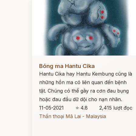
Đọc ngay
Bóng ma Hantu Cika
Hantu Cika hay Hantu Kembung cũng là
những hồn ma có liên quan đến bệnh
tật. Chúng có thể gây ra cơn đau bụng
hoặc đau đầu dữ dội cho nạn nhân.
11-05-2021
⭐ 4.8
2,415 lượt đọc
Thần thoại Mã Lai - Malaysia