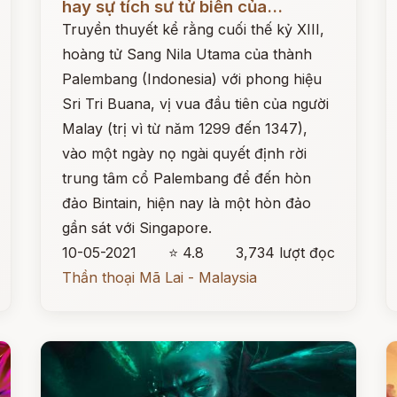
hay sự tích sư tử biển của...
Truyền thuyết kể rằng cuối thế kỷ XIII,
hoàng tử Sang Nila Utama của thành
Palembang (Indonesia) với phong hiệu
Sri Tri Buana, vị vua đầu tiên của người
Malay (trị vì từ năm 1299 đến 1347),
vào một ngày nọ ngài quyết định rời
trung tâm cổ Palembang để đến hòn
đảo Bintain, hiện nay là một hòn đảo
gần sát với Singapore.
10-05-2021
⭐ 4.8
3,734 lượt đọc
Thần thoại Mã Lai - Malaysia