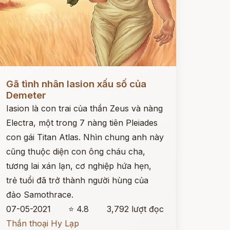
ọc ngay
Gã tình nhân Iasion xấu số của
Demeter
Iasion là con trai của thần Zeus và nàng
Electra, một trong 7 nàng tiên Pleiades
con gái Titan Atlas. Nhìn chung anh này
cũng thuộc diện con ông cháu cha,
tương lai xán lạn, cơ nghiệp hứa hẹn,
trẻ tuổi đã trở thành người hùng của
đảo Samothrace.
07-05-2021
⭐ 4.8
3,792 lượt đọc
Thần thoại Hy Lạp