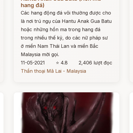
hang đá)
Các hang động đá vôi thường được cho
là nơi trú ngụ của Hantu Anak Gua Batu
hoặc những hồn ma trong hang đá
trong nhiều thế kỷ, do các nữ pháp sư
ở miền Nam Thái Lan và miền Bắc
Malaysia mời gọi.
11-05-2021
⭐ 4.8
2,406 lượt đọc
Thần thoại Mã Lai - Malaysia