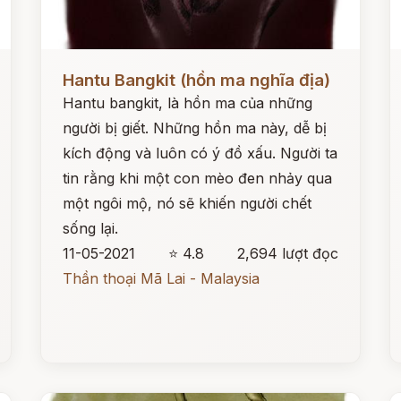
Đọc ngay
Đ
Hantu Bangkit (hồn ma nghĩa địa)
Hantu bangkit, là hồn ma của những
người bị giết. Những hồn ma này, dễ bị
kích động và luôn có ý đồ xấu. Người ta
tin rằng khi một con mèo đen nhảy qua
một ngôi mộ, nó sẽ khiến người chết
sống lại.
11-05-2021
⭐ 4.8
2,694 lượt đọc
Thần thoại Mã Lai - Malaysia