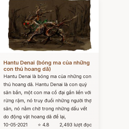
ọc ngay
Hantu Denai (bóng ma của những
con thú hoang dã)
Hantu Denai là bóng ma của những con
thú hoang dã. Hantu Denai là con quỷ
săn bắn, một con ma cổ đại gắn liền với
rừng rậm, nó truy đuổi những người thợ
săn, nó nằm chờ trong những dấu vết
do động vật hoang dã để lại,
10-05-2021
⭐ 4.8
2,493 lượt đọc