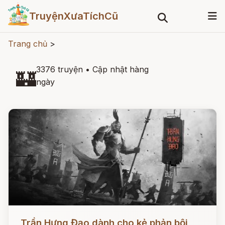
TruyệnXưaTíchCũ
Trang chủ
>
3376 truyện
•
Cập nhật hàng
🏰
ngày
Đọc ngay
Trần Hưng Đạo dành cho kẻ phản bội