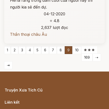
Herla rằng trong đám cưới của người này thì
người kia sẽ đến dự.
04-12-2020
⭐ 4.8
2,637 lượt đọc
Thần thoại châu Âu
❀ ❀ ❀
1
2
3
4
5
6
7
8
9
10
169
⇢
⇥
Truyện Xưa Tích Cũ
Cổ tích Việt Nam
Liên kết
Lịch vạn niên