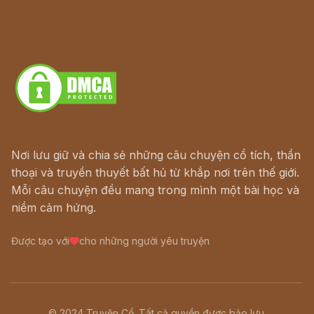
Hà Nội cũ - Món ngon Hà Nội
Truyện kiếm hiệp - Ngôn tình
Download - Tải Miễn Phí
Nơi lưu giữ và chia sẻ những câu chuyện cổ tích, thần
thoại và truyền thuyết bất hủ từ khắp nơi trên thế giới.
Mỗi câu chuyện đều mang trong mình một bài học và
niềm cảm hứng.
Được tạo với
cho những người yêu truyện
© 2024 Truyện Cổ. Tất cả quyền được bảo lưu.