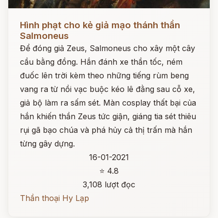
Đọc ngay
Hình phạt cho kẻ giả mạo thánh thần
Salmoneus
Để đóng giả Zeus, Salmoneus cho xây một cây
cầu bằng đồng. Hắn đánh xe thần tốc, ném
đuốc lên trời kèm theo những tiếng rùm beng
vang ra từ nồi vạc buộc kéo lê đằng sau cỗ xe,
giả bộ làm ra sấm sét. Màn cosplay thất bại của
hắn khiến thần Zeus tức giận, giáng tia sét thiêu
rụi gã bạo chúa và phá hủy cả thị trấn mà hắn
từng gây dựng.
16-01-2021
⭐ 4.8
3,108 lượt đọc
Thần thoại Hy Lạp