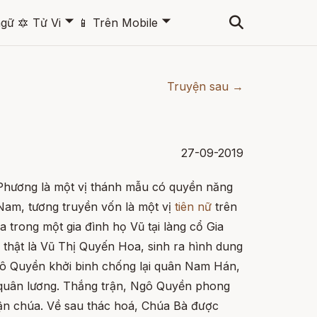
🞃
🞃
ngữ
🔯
Tử Vi
📱
Trên Mobile
Truyện sau →
27-09-2019
hương là một vị thánh mẫu có quyền năng
Nam, tương truyền vốn là một vị
tiên nữ
trên
a trong một gia đình họ Vũ tại làng cổ Gia
 thật là Vũ Thị Quyến Hoa, sinh ra hình dung
Ngô Quyền khởi binh chống lại quân Nam Hán,
 quân lương. Thắng trận, Ngô Quyền phong
ận chúa. Về sau thác hoá, Chúa Bà được