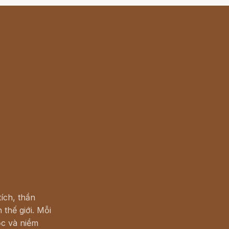
ích, thần
 thế giới. Mỗi
c và niềm