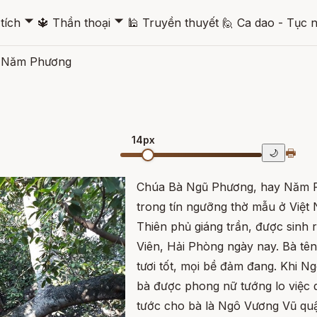
🞃
🞃
tích
🔱
Thần thoại
🕌
Truyền thuyết
🙋
Ca dao - Tục 
 Năm Phương
14px
🖶
🌙
Chúa Bà Ngũ Phương, hay Năm P
trong tín ngưỡng thờ mẫu ở Việt 
Thiên phủ giáng trần, được sinh r
Viên, Hải Phòng ngày nay. Bà tên
tươi tốt, mọi bề đảm đang. Khi 
bà được phong nữ tướng lo việc
tước cho bà là Ngô Vương Vũ qu