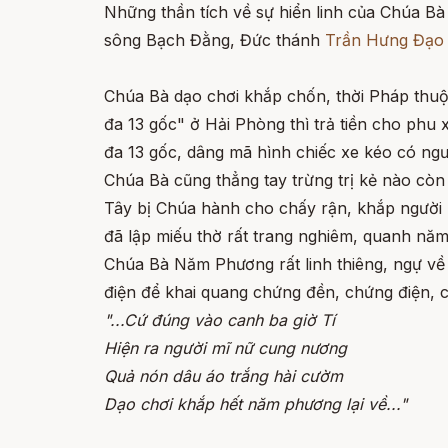
Những thần tích về sự hiển linh của Chúa Bà 
sông Bạch Đằng, Đức thánh
Trần Hưng Đạo
Chúa Bà dạo chơi khắp chốn, thời Pháp thuộc
đa 13 gốc" ở Hải Phòng thì trả tiền cho phu x
đa 13 gốc, dâng mã hình chiếc xe kéo có ngư
Chúa Bà cũng thẳng tay trừng trị kẻ nào cò
Tây bị Chúa hành cho chấy rận, khắp người 
đã lập miếu thờ rất trang nghiêm, quanh năm 
Chúa Bà Năm Phương rất linh thiêng, ngự về 
điện để khai quang chứng đền, chứng điện, 
"...Cứ đúng vào canh ba giờ Tí
Hiện ra người mĩ nữ cung nương
Quả nón dâu áo trắng hài cườm
Dạo chơi khắp hết năm phương lại về..."