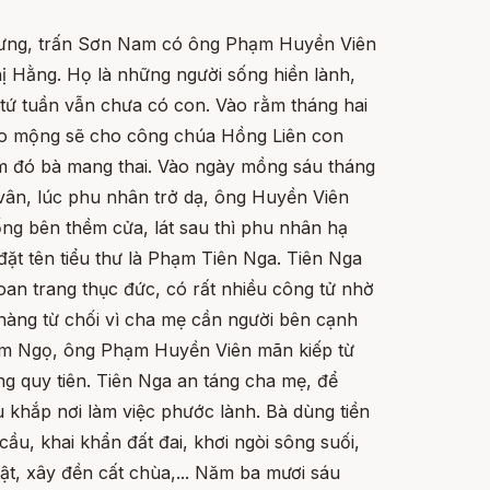
 Hưng, trấn Sơn Nam có ông Phạm Huyền Viên
ị Hằng. Họ là những người sống hiền lành,
 tứ tuần vẫn chưa có con. Vào rằm tháng hai
 mộng sẽ cho công chúa Hồng Liên con
êm đó bà mang thai. Vào ngày mồng sáu tháng
vân, lúc phu nhân trở dạ, ông Huyền Viên
ng bên thềm cửa, lát sau thì phu nhân hạ
đặt tên tiểu thư là Phạm Tiên Nga. Tiên Nga
oan trang thục đức, có rất nhiều công tử nhờ
nàng từ chối vì cha mẹ cần người bên cạnh
âm Ngọ, ông Phạm Huyền Viên mãn kiếp từ
ng quy tiên. Tiên Nga an táng cha mẹ, để
 khắp nơi làm việc phước lành. Bà dùng tiền
cầu, khai khẩn đất đai, khơi ngòi sông suối,
ật, xây đền cất chùa,... Năm ba mươi sáu