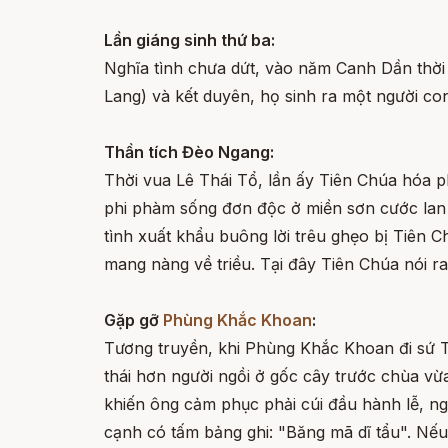
Lần giáng sinh thứ ba:
Nghĩa tình chưa dứt, vào năm Canh Dần thờ
Lang) và kết duyên, họ sinh ra một người con
Thần tích Đèo Ngang:
Thời vua Lê Thái Tổ, lần ấy Tiên Chúa hóa 
phi phàm sống đơn độc ở miền sơn cước lan t
tình xuất khẩu buông lời trêu ghẹo bị Tiên Ch
mang nàng về triều. Tại đây Tiên Chúa nói ra 
Gặp gỡ
Phùng Khắc Khoan
:
Tương truyền, khi Phùng Khắc Khoan đi sứ T
thái hơn người ngồi ở gốc cây trước chùa vừ
khiến ông cảm phục phải cúi đầu hành lễ, n
cạnh có tấm bảng ghi: "Băng mã dĩ tẩu". Nế