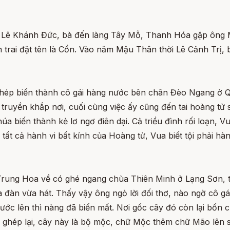
i Lê Khánh Đức, bà đến làng Tây Mỗ, Thanh Hóa gặp ông 
 trai đặt tên là Cổn. Vào năm Mậu Thân thời Lê Cảnh Trị, b
phép biến thành cô gái hàng nước bên chân Đèo Ngang ở Qu
ruyền khắp nơi, cuối cùng việc ấy cũng đến tai hoàng tử s
úa biến thành kẻ lơ ngơ điên dại. Cả triều đình rối loạn, 
tất cả hành vi bất kính của Hoàng tử, Vua biết tội phải hành
rung Hoa về có ghé ngang chùa Thiên Minh ở Lạng Sơn, tại
a đàn vừa hát. Thấy vậy ông ngỏ lời đối thơ, nào ngờ cô gá
gước lên thì nàng đã biến mất. Nơi gốc cây đó còn lại bố
u ghép lại, cây này là bộ mộc, chữ Mộc thêm chữ Mão lên 