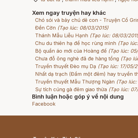
Xem ngay truyện hay khác
Chó sói và bảy chú dê con - Truyện Cổ G
Đền Cờn
(Tạo lúc: 08/03/2015)
Thánh Mẫu Liễu Hạnh
(Tạo lúc: 08/03/201
Chu du thiên hạ để học rùng mình
(Tạo lúc
Bộ quần áo mới của Hoàng đế
(Tạo lúc: 05
Chưa đỗ ông nghè đã đe hàng tổng
(Tạo lú
Truyền thuyết Đèo mụ Dạ
(Tạo lúc: 17/05/2
Nhất dạ trạch (Đầm một đêm) hay truyền t
Truyền thuyết Mẫu Thượng Ngàn
(Tạo lúc:
Sự tích cúng gà đêm giao thừa
(Tạo lúc: 07
Bình luận hoặc góp ý về nội dung
Facebook