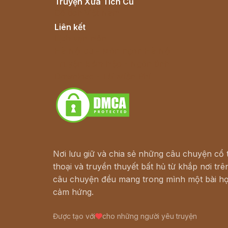
Truyện Xưa Tích Cũ
Cổ tích Việt Nam
Liên kết
Lịch vạn niên
Hà Nội cũ - Món ngon Hà Nội
Truyện kiếm hiệp - Ngôn tình
Download - Tải Miễn Phí
Nơi lưu giữ và chia sẻ những câu chuyện cổ t
thoại và truyền thuyết bất hủ từ khắp nơi trên
câu chuyện đều mang trong mình một bài họ
cảm hứng.
Được tạo với
cho những người yêu truyện