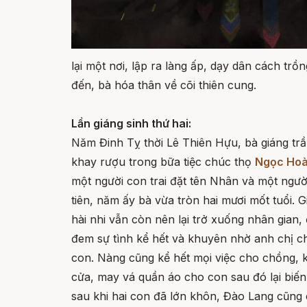
lại một nơi, lập ra làng ấp, dạy dân cách tr
đến, bà hóa thân về cõi thiên cung.
Lần giáng sinh thứ hai:
Năm Đinh Tỵ thời Lê Thiên Hựu, bà giáng trầ
khay rượu trong bữa tiệc chúc thọ
Ngọc Ho
một người con trai đặt tên Nhân và một ngườ
tiên, năm ấy bà vừa tròn hai mươi mốt tuổi.
hài nhi vẫn còn nên lại trở xuống nhân gian,
đem sự tình kể hết và khuyên nhờ anh chị c
con. Nàng cũng kể hết mọi việc cho chồng, 
cửa, may vá quần áo cho con sau đó lại biến 
sau khi hai con đã lớn khôn, Đào Lang cũng c