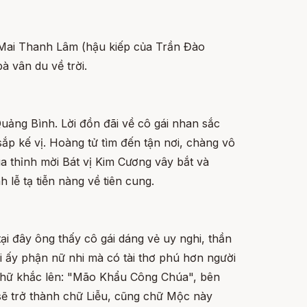
Mai Thanh Lâm (hậu kiếp của Trần Đào
à vân du về trời.
ảng Bình. Lời đồn đãi về cô gái nhan sắc
ắp kế vị. Hoàng tử tìm đến tận nơi, chàng vô
Vua thỉnh mời Bát vị Kim Cương vây bắt và
 lễ tạ tiễn nàng về tiên cung.
 đây ông thấy cô gái dáng vẻ uy nghi, thần
i ấy phận nữ nhi mà có tài thơ phú hơn người
n chữ khắc lên: "Mão Khẩu Công Chúa", bên
sẽ trở thành chữ Liễu, cũng chữ Mộc này