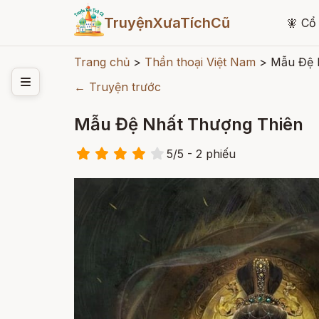
TruyệnXưaTíchCũ
🧚
Cổ 
Trang chủ
>
Thần thoại Việt Nam
>
Mẫu Đệ 
← Truyện trước
Mẫu Đệ Nhất Thượng Thiên
5
/
5
- 2
phiếu