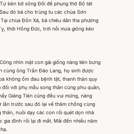
 Tự bên bờ sông Đồi để phụng thờ Bồ tát
au đó bà cho trùng tu các chùa Sơn
Tại chùa Đồn Xá, bà chiêu dân tha phương
Tỵ, thời Hồng Đức, trời nổi mưa giông kéo
Công nhìn mặt con gái giống nàng tiên bưng
ên cùng ông Trần Đào Lang, họ sinh được
, bà không ốm đau bệnh tật, thanh thản quy
ng đối với phụ mẫu song thân cùng phu quân,
 thấy Giáng Tiên cũng đều vui mừng, nàng
lần trước sau đó lại về thăm chồng cùng
thân, nuôi dạy các con rồi quét dọn nhà
 gia đình rồi lại đi mất. Mãi đến nhiều năm
 hạ.