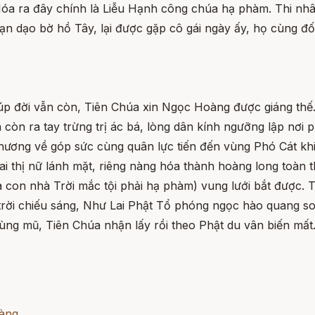
óa ra đây chính là Liễu Hạnh công chúa hạ phàm. Thi nhâ
ạn dạo bờ hồ Tây, lại được gặp cô gái ngày ấy, họ cùng đố
p đời vẫn còn, Tiên Chúa xin Ngọc Hoàng được giáng thế. 
òn ra tay trừng trị ác bá, lòng dân kính ngưỡng lập nơi p
phương về góp sức cùng quân lực tiến đến vùng Phó Cát khi
hai thị nữ lánh mặt, riêng nàng hóa thành hoàng long toàn
 con nhà Trời mắc tội phải hạ phàm) vung lưới bắt được. 
rời chiếu sáng, Như Lai Phật Tổ phóng ngọc hào quang soi 
cùng mũ, Tiên Chúa nhận lấy rồi theo Phật du vân biến mất
àng