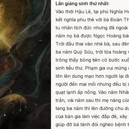
Lần giáng sinh thứ nhất:
Vào thời Hậu Lê, tại phủ Nghĩa
kết nghĩa phu thê với bà Đoàn Th
tu nhân tích đức nhưng đã ngoài
năm nọ bà được Ngọc Hoàng báo
Trời đầu thai vào nhà bà, sau đ
ba năm Quý Sửu, trời tỏa hoàng 
trông thấy bóng tiên cô bước xuố
sinh tiểu thư. Phạm gia vui mừng 
lớn lên dung mạo hơn người lại đ
người đến mai mối nhưng đều bị 
quạt lạnh ấp nồng. Vào năm Nh
trần, vài năm sau thì mẹ nàng cũ
tang ba năm thì lên đường chu du
của bản gia làm việc đắp đê, xây 
giúp đỡ bá tánh đói nghèo bệnh t