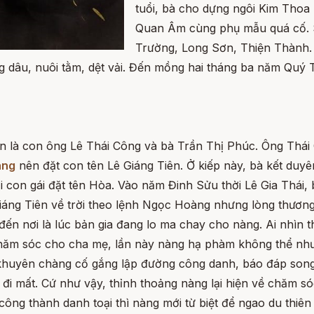
tuổi, bà cho dựng ngôi Kim Thoa
Quan Âm cùng phụ mẫu quá cố. S
Trường, Long Sơn, Thiện Thành. 
ồng dâu, nuôi tằm, dệt vải. Đến mồng hai tháng ba năm Quý 
n là con ông Lê Thái Công và bà Trần Thị Phúc. Ông Thái 
àng
nên đặt con tên Lê Giáng Tiên. Ở kiếp này, bà kết duy
i con gái đặt tên Hòa. Vào năm Đinh Sửu thời Lê Gia Thái
 Giáng Tiên về trời theo lệnh Ngọc Hoàng nhưng lòng thươ
 đến nơi là lúc bản gia đang lo ma chay cho nàng. Ai nhìn
hăm sóc cho cha mẹ, lần này nàng hạ phàm không thể như 
khuyên chàng cố gắng lập đường công danh, báo đáp song 
đi mất. Cứ như vậy, thỉnh thoảng nàng lại hiện về chăm sóc
ông thành danh toại thì nàng mới từ biệt để ngao du thiên