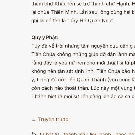
thêm chữ Khẩu lên sẽ trở thành chữ Hạnh. H
lại chùa Thiên Minh. Lần sau, ông cùng hai b
ghi lai có tên là "Tây Hồ Quan Ngư".
Quy y Phật:
Tuy đã về trời nhưng tâm nguyện cứu dân giú
Tiên Chúa không những giúp đỡ dân lành mà c
rằng đây là yêu nữ nên cho mời thuật sĩ tứ 
không nên tàn sát sinh linh, Tiên Chúa bảo 
ý, trong đó có Tiền Quân Thánh (vốn cũng là
còn cách nào thoát thân. Lúc này một vùng t
Thánh biết ra mọi sự liền dâng lên áo cà sa 
← Truyện trước
🏷
tứ bất tử
,
thánh mẫu liễu hạnh
,
ngọc ho