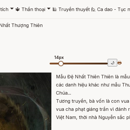
🞃
🞃
tích
🔱
Thần thoại
🕌
Truyền thuyết
🙋
Ca dao - Tục 
Nhất Thượng Thiên
14px
🖶
🌙
Mẫu Đệ Nhất Thiên Thiên là mẫu
các danh hiệu khác như mẫu Th
Chúa...
Tương truyền, bà vốn là con vu
vua cha phạt giáng trần vì đánh 
Việt Nam, thời nhà Nguyễn sắc p