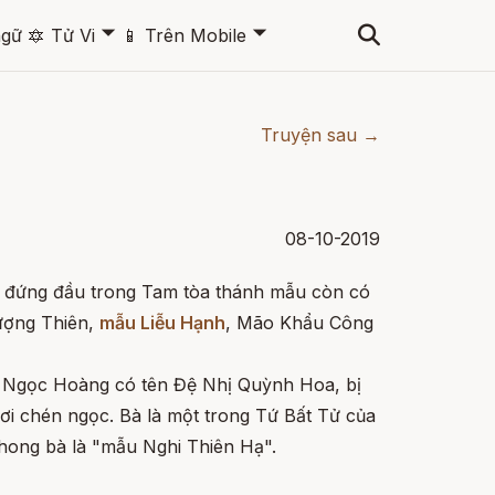
🞃
🞃
ngữ
🔯
Tử Vi
📱
Trên Mobile
Truyện sau →
08-10-2019
 đứng đầu trong Tam tòa thánh mẫu còn có
ượng Thiên,
mẫu Liễu Hạnh
, Mão Khẩu Công
a Ngọc Hoàng có tên Đệ Nhị Quỳnh Hoa, bị
rơi chén ngọc. Bà là một trong Tứ Bất Tử của
hong bà là "mẫu Nghi Thiên Hạ".