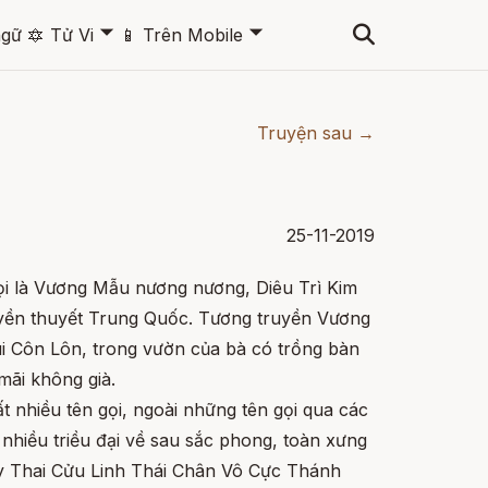
🞃
🞃
ngữ
🔯
Tử Vi
📱
Trên Mobile
Truyện sau →
25-11-2019
ọi là Vương Mẫu nương nương, Diêu Trì Kim
ruyền thuyết Trung Quốc. Tương truyền Vương
i Côn Lôn, trong vườn của bà có trồng bàn
 mãi không già.
 nhiều tên gọi, ngoài những tên gọi qua các
hiều triều đại về sau sắc phong, toàn xưng
 Thai Cửu Linh Thái Chân Vô Cực Thánh