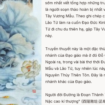
sớm nhất viết tổng hợp những t
là người soạn thảo hoàn bị nhất 
Tây Vương Mẫu. Theo ghi chép 
Lão Tử làm ra cuốn Đạo Đức Kin
Tử đi chu du thiên hạ, gặp Tây 
này.
Truyền thuyết này là một đặc t
nhánh của Đạo giáo mà ở đó Đỗ 
Ngoài ra, trong vài bài thơ thời
Mẫu và Lão Tử, tuy nhiên lúc này 
Nguyên Thủy Thiên Tôn. Đây là m
nhánh khác của Đạo giáo.
Người đời Đường là Đoạn Thành 
Nặc cao kí thượng" (酉陽雜俎·諾皋記