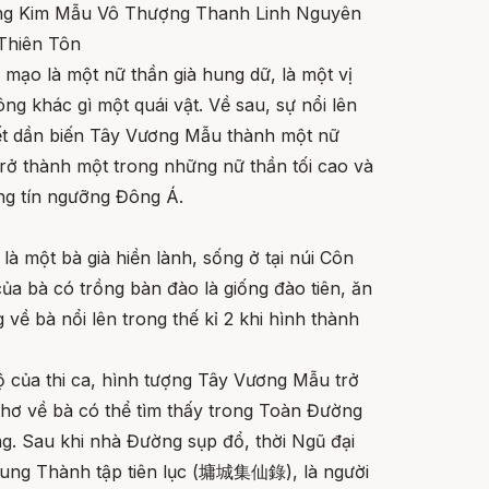
ng Kim Mẫu Vô Thượng Thanh Linh Nguyên
Thiên Tôn
mạo là một nữ thần già hung dữ, là một vị
ông khác gì một quái vật. Về sau, sự nổi lên
ết dần biến Tây Vương Mẫu thành một nữ
 trở thành một trong những nữ thần tối cao và
ống tín ngưỡng Đông Á.
à một bà già hiền lành, sống ở tại núi Côn
ủa bà có trồng bàn đào là giống đào tiên, ăn
 về bà nổi lên trong thế kỉ 2 khi hình thành
ộ của thi ca, hình tượng Tây Vương Mẫu trở
thơ về bà có thể tìm thấy trong Toàn Đường
ờng. Sau khi nhà Đường sụp đổ, thời Ngũ đại
Dung Thành tập tiên lục (墉城集仙錄), là người