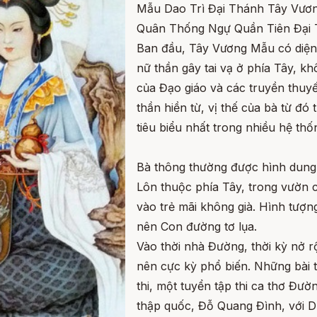
Mẫu Dao Trì Đại Thánh Tây Vươ
Quân Thống Ngự Quần Tiên Đại 
Ban đầu, Tây Vương Mẫu có diện 
nữ thần gây tai vạ ở phía Tây, kh
của Đạo giáo và các truyền thuy
thần hiền từ, vị thế của bà từ đó
tiêu biểu nhất trong nhiều hệ th
Bà thông thường được hình dung l
Lôn thuộc phía Tây, trong vườn c
vào trẻ mãi không già. Hình tượng
nên Con đường tơ lụa.
Vào thời nhà Đường, thời kỳ nở r
nên cực kỳ phổ biến. Những bài 
thi, một tuyển tập thi ca thơ Đư
thập quốc, Đỗ Quang Đình, với 