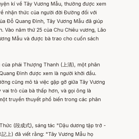
ruyện kí về Tây Vương Mẫu, thường được xem
về nhận thức của người đời Đường đối với
của Đỗ Quang Đình, Tây Vương Mẫu đã giúp
h. Vào năm thứ 25 của Chu Chiêu vương, Lão
Vương Mẫu và được bà trao cho cuốn sách
hù của phái Thượng Thanh (上清), một phân
Quang Đình được xem là người khởi đầu.
 Đường cũng mô tả việc gặp gỡ giữa Tây Vương
vai trò của bà thấp hơn, và gọi ông là
ột truyền thuyết phổ biến trong các phân
Thức (段成式), sáng tác "Dậu dương tập trở -
上) đã viết rằng: "Tây Vương Mẫu họ