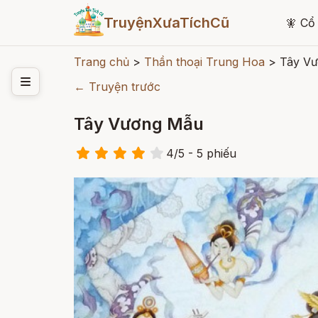
TruyệnXưaTíchCũ
🧚
Cổ 
Trang chủ
>
Thần thoại Trung Hoa
>
Tây V
← Truyện trước
Tây Vương Mẫu
4
/
5
- 5
phiếu