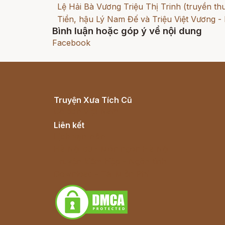
Lệ Hải Bà Vương Triệu Thị Trinh (truyền thu
Tiền, hậu Lý Nam Đế và Triệu Việt Vương -
Bình luận hoặc góp ý về nội dung
Facebook
Truyện Xưa Tích Cũ
Cổ tích Việt Nam
Liên kết
Lịch vạn niên
Hà Nội cũ - Món ngon Hà Nội
Truyện kiếm hiệp - Ngôn tình
Download - Tải Miễn Phí