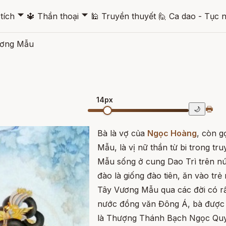
🞃
🞃
tích
🔱
Thần thoại
🕌
Truyền thuyết
🙋
Ca dao - Tục 
ương Mẫu
14px
🖶
🌙
Bà là vợ của
Ngọc Hoàng
, còn g
Mẫu, là vị nữ thần từ bi trong t
Mẫu sống ở cung Dao Trì trên nú
đào là giống đào tiên, ăn vào trẻ
Tây Vương Mẫu qua các đời có rất
nước đồng văn Đông Á, bà được n
là Thượng Thánh Bạch Ngọc Quy