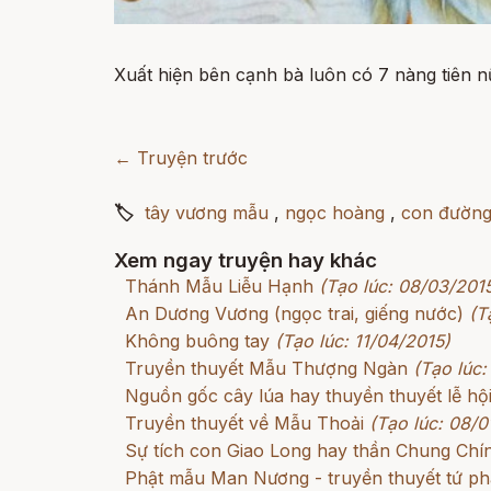
Xuất hiện bên cạnh bà luôn có 7 nàng tiên n
← Truyện trước
🏷
tây vương mẫu
,
ngọc hoàng
,
con đường 
Xem ngay truyện hay khác
Thánh Mẫu Liễu Hạnh
(Tạo lúc: 08/03/201
An Dương Vương (ngọc trai, giếng nước)
(T
Không buông tay
(Tạo lúc: 11/04/2015)
Truyền thuyết Mẫu Thượng Ngàn
(Tạo lúc:
Nguồn gốc cây lúa hay thuyền thuyết lễ hội
Truyền thuyết về Mẫu Thoải
(Tạo lúc: 08/0
Sự tích con Giao Long hay thần Chung Chí
Phật mẫu Man Nương - truyền thuyết tứ p