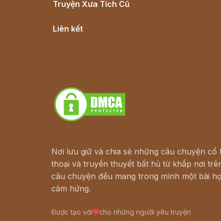
Truyện Xưa Tích Cũ
Cổ tích Việt Nam
Liên kết
Lịch vạn niên
Hà Nội cũ - Món ngon Hà Nội
Truyện kiếm hiệp - Ngôn tình
Download - Tải Miễn Phí
Nơi lưu giữ và chia sẻ những câu chuyện cổ t
thoại và truyền thuyết bất hủ từ khắp nơi trên
câu chuyện đều mang trong mình một bài họ
cảm hứng.
Được tạo với
cho những người yêu truyện