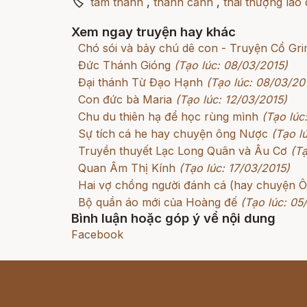
🏷
tam thanh
,
thanh cảnh
,
thái thượng lão
Xem ngay truyện hay khác
Chó sói và bảy chú dê con - Truyện Cổ G
Đức Thánh Gióng
(Tạo lúc: 08/03/2015)
Đại thánh Từ Đạo Hạnh
(Tạo lúc: 08/03/20
Con đức bà Maria
(Tạo lúc: 12/03/2015)
Chu du thiên hạ để học rùng mình
(Tạo lúc
Sự tích cá he hay chuyện ông Nược
(Tạo l
Truyền thuyết Lạc Long Quân và Âu Cơ
(Tạ
Quan Âm Thị Kính
(Tạo lúc: 17/03/2015)
Hai vợ chồng người đánh cá (hay chuyện Ôn
Bộ quần áo mới của Hoàng đế
(Tạo lúc: 05
Bình luận hoặc góp ý về nội dung
Facebook