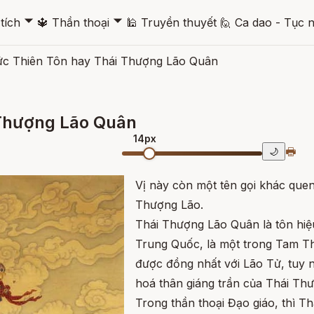
🞃
🞃
tích
🔱
Thần thoại
🕌
Truyền thuyết
🙋
Ca dao - Tục 
c Thiên Tôn hay Thái Thượng Lão Quân
 Thượng Lão Quân
14px
🖶
🌙
Vị này còn một tên gọi khác que
Thượng Lão.
Thái Thượng Lão Quân là tôn hiệu
Trung Quốc, là một trong Tam 
được đồng nhất với Lão Tử, tuy n
hoá thân giáng trần của Thái Th
Trong thần thoại Đạo giáo, thì T