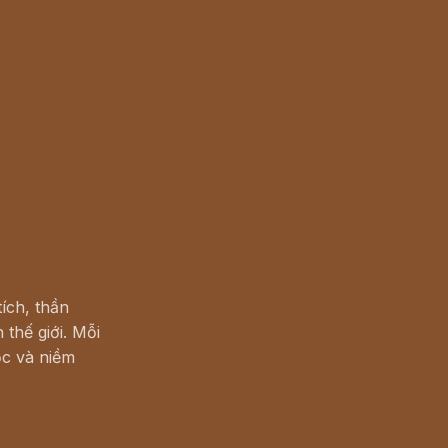
ích, thần
 thế giới. Mỗi
c và niềm