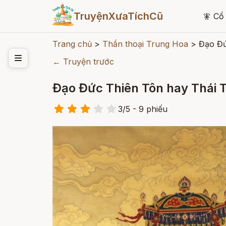
TruyệnXưaTíchCũ
🧚
Cổ 
Trang chủ
>
Thần thoại Trung Hoa
>
Đạo Đứ
← Truyện trước
Đạo Đức Thiên Tôn hay Thái
3
/
5
- 9
phiếu