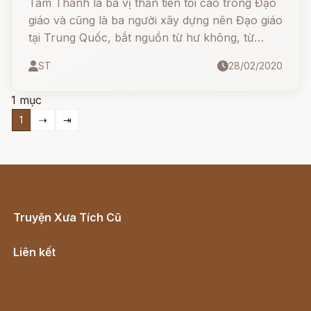
Tam Thanh là ba vị thần tiên tối cao trong Đạo
giáo và cũng là ba người xây dựng nên Đạo giáo
tại Trung Quốc, bắt nguồn từ hư không, từ
"thanh khiết". Tam Thanh bao gồm:
ST
28/02/2020
1 mục
1
⇢
⇥
Truyện Xưa Tích Cũ
Cổ tích Việt Nam
Liên kết
Lịch vạn niên
Hà Nội cũ - Món ngon Hà Nội
Truyện kiếm hiệp - Ngôn tình