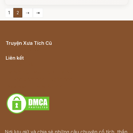
1
2
⇢
⇥
Truyện Xưa Tích Cũ
Cổ tích Việt Nam
Liên kết
Lịch vạn niên
Hà Nội cũ - Món ngon Hà Nội
Truyện kiếm hiệp - Ngôn tình
Download - Tải Miễn Phí
Nơi lưu giữ và chia sẻ những câu chuyện cổ tích, thần