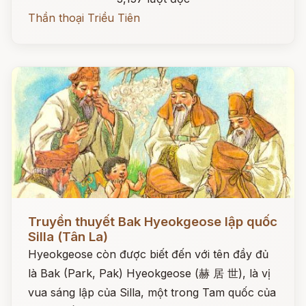
Thần thoại Triều Tiên
Đọc ngay
Truyền thuyết Bak Hyeokgeose lập quốc
Silla (Tân La)
Hyeokgeose còn được biết đến với tên đầy đủ
là Bak (Park, Pak) Hyeokgeose (赫 居 世), là vị
vua sáng lập của Silla, một trong Tam quốc của