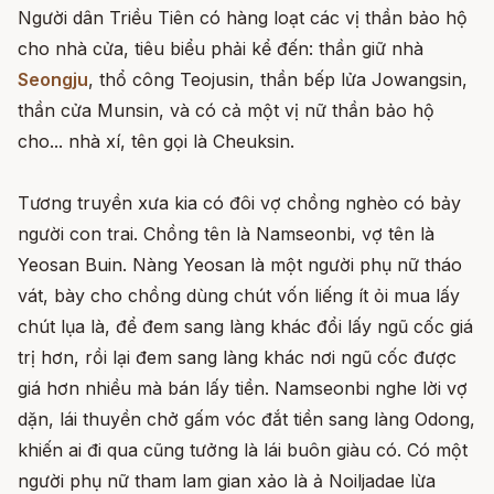
Người dân Triều Tiên có hàng loạt các vị thần bảo hộ
cho nhà cửa, tiêu biểu phải kể đến: thần giữ nhà
Seongju
, thổ công Teojusin, thần bếp lửa Jowangsin,
thần cửa Munsin, và có cả một vị nữ thần bảo hộ
cho... nhà xí, tên gọi là Cheuksin.
Tương truyền xưa kia có đôi vợ chồng nghèo có bảy
người con trai. Chồng tên là Namseonbi, vợ tên là
Yeosan Buin. Nàng Yeosan là một người phụ nữ tháo
vát, bày cho chồng dùng chút vốn liếng ít ỏi mua lấy
chút lụa là, để đem sang làng khác đổi lấy ngũ cốc giá
trị hơn, rồi lại đem sang làng khác nơi ngũ cốc được
giá hơn nhiều mà bán lấy tiền. Namseonbi nghe lời vợ
dặn, lái thuyền chở gấm vóc đắt tiền sang làng Odong,
khiến ai đi qua cũng tưởng là lái buôn giàu có. Có một
người phụ nữ tham lam gian xảo là ả Noiljadae lừa