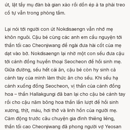
út, lật tẩy mụ đàn bà gian xảo rồi dồn ép ả ta phải treo
cổ tự vẫn trong phòng tắm.
Lại nói tới người con út Nokdisaengn vẫn nhớ mẹ
khôn nguôi. Cậu bé cùng các anh em cầu nguyện tới
thần tối cao Cheonjiwang để ngài đưa hài cốt của mẹ
dạt vào bờ. Nokdisaengn lại nhờ một con sếu đưa cậu
tới cánh đồng huyền thoại Seocheon để hồi sinh mẹ.
Giữa đường, sếu hết cái ăn, cậu bé còn hy sinh cả
cánh tay của mình làm thức ăn cho sếu. Khi sếu hạ
cánh xuống đồng Seocheon, vị thần của cánh đồng
hoa – thần Hallakgungi đã ban lại cho cậu bé cánh tay
rồi cho cậu năm bông hoa thần lần lượt để hồi sinh
xương, thịt, máu, hơi thở và linh hồn của người mẹ.
Cảm động trước câu chuyện gia đình thiêng liêng,
thần tối cao Cheonjiwang đã phong người vợ Yeosan