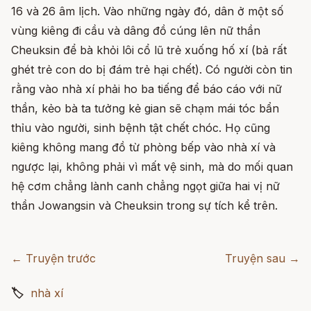
16 và 26 âm lịch. Vào những ngày đó, dân ở một số
vùng kiêng đi cầu và dâng đồ cúng lên nữ thần
Cheuksin để bà khỏi lôi cổ lũ trẻ xuống hố xí (bả rất
ghét trẻ con do bị đám trẻ hại chết). Có người còn tin
rằng vào nhà xí phải ho ba tiếng để báo cáo với nữ
thần, kẻo bà ta tưởng kẻ gian sẽ chạm mái tóc bẩn
thỉu vào người, sinh bệnh tật chết chóc. Họ cũng
kiêng không mang đồ từ phòng bếp vào nhà xí và
ngược lại, không phải vì mất vệ sinh, mà do mối quan
hệ cơm chẳng lành canh chẳng ngọt giữa hai vị nữ
thần Jowangsin và Cheuksin trong sự tích kể trên.
← Truyện trước
Truyện sau →
🏷
nhà xí