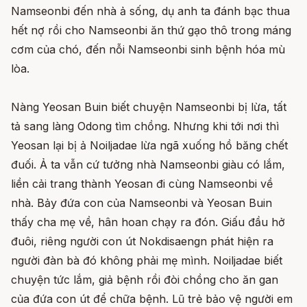
Namseonbi đến nhà ả sống, dụ anh ta đánh bạc thua
hết nợ rồi cho Namseonbi ăn thứ gạo thô trong máng
cơm của chó, đến nỗi Namseonbi sinh bệnh hóa mù
lòa.
Nàng Yeosan Buin biết chuyện Namseonbi bị lừa, tất
tả sang làng Odong tìm chồng. Nhưng khi tới nơi thì
Yeosan lại bị ả Noiljadae lừa ngã xuống hồ băng chết
đuối. Ả ta vẫn cứ tưởng nhà Namseonbi giàu có lắm,
liền cải trang thành Yeosan đi cùng Namseonbi về
nhà. Bảy đứa con của Namseonbi và Yeosan Buin
thấy cha mẹ về, hân hoan chạy ra đón. Giấu đầu hở
đuôi, riêng người con út Nokdisaengn phát hiện ra
người đàn bà đó không phải mẹ mình. Noiljadae biết
chuyện tức lắm, giả bệnh rồi đòi chồng cho ăn gan
của đứa con út để chữa bệnh. Lũ trẻ bảo vệ người em