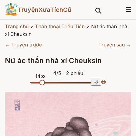
TruyệnXưaTíchCũ
Trang chủ
>
Thần thoại Triều Tiên
>
Nữ ác thần nhà
xí Cheuksin
← Truyện trước
Truyện sau →
Nữ ác thần nhà xí Cheuksin
4
/
5
- 2
phiếu
14px
🖶
🌙