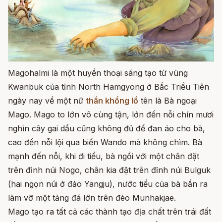
Magohalmi là một huyền thoại sáng tạo từ vùng
Kwanbuk của tỉnh North Hamgyong ở Bắc Triều Tiên
ngày nay về một nữ
thần khổng lồ
tên là Bà ngoại
Mago.
Mago to lớn vô cùng tận, lớn đến nỗi chín mươi
nghìn cây gai dầu cũng không đủ để đan áo cho bà,
cao đến nỗi lội qua biển Wando mà không chìm. Bà
mạnh đến nỗi, khi đi tiểu, bà ngồi với một chân đặt
trên đỉnh núi Nogo, chân kia đặt trên đỉnh núi Bulguk
(hai ngọn núi ở đảo Yangju), nước tiểu của bà bắn ra
làm vỡ một tảng đá lớn trên đèo Munhakjae.
Mago tạo ra tất cả các thành tạo địa chất trên trái đất