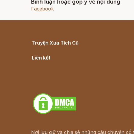
Bình luận hoặc góp ý về nội dung
Facebook
Truyện Xưa Tích Cũ
Cổ tích Việt Nam
Liên kết
Lịch vạn niên
Hà Nội cũ - Món ngon Hà Nội
Truyện kiếm hiệp - Ngôn tình
Download - Tải Miễn Phí
Nơi lưu giữ và chia sẻ những câu chuyện cổ t