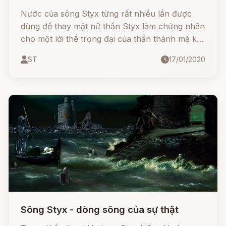
Nước của sông Styx từng rất nhiều lần được
dùng để thay mặt nữ thần Styx làm chứng nhân
cho một lời thề trọng đại của thần thánh mà khi
đã nói ra thì không thể bị vi phạm.
ST
17/01/2020
Sông Styx - dòng sông của sự thật