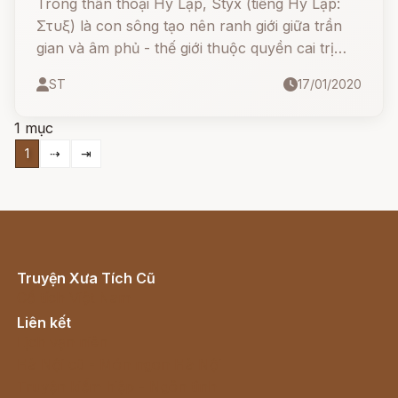
Trong thần thoại Hy Lạp, Styx (tiếng Hy Lạp:
Στυξ) là con sông tạo nên ranh giới giữa trần
gian và âm phủ - thế giới thuộc quyền cai trị
của thần Hades, là lối đi vào cõi hoàng tuyền ở
ST
17/01/2020
Hy Lạp.
1 mục
1
⇢
⇥
Truyện Xưa Tích Cũ
Cổ tích Việt Nam
Liên kết
Lịch vạn niên
Hà Nội cũ - Món ngon Hà Nội
Truyện kiếm hiệp - Ngôn tình