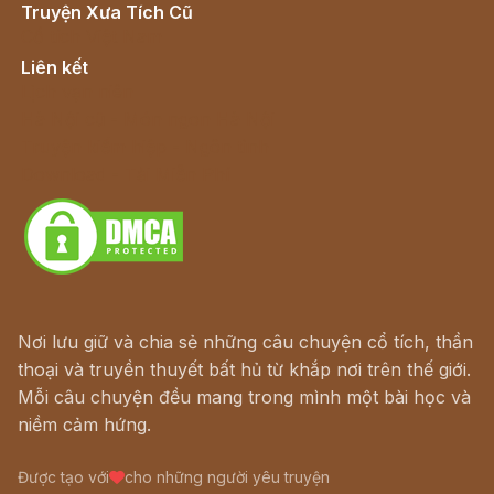
Truyện Xưa Tích Cũ
Cổ tích Việt Nam
Liên kết
Lịch vạn niên
Hà Nội cũ - Món ngon Hà Nội
Truyện kiếm hiệp - Ngôn tình
Download - Tải Miễn Phí
Nơi lưu giữ và chia sẻ những câu chuyện cổ tích, thần
thoại và truyền thuyết bất hủ từ khắp nơi trên thế giới.
Mỗi câu chuyện đều mang trong mình một bài học và
niềm cảm hứng.
Được tạo với
cho những người yêu truyện