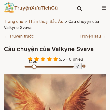
TruyệnXưaTíchCũ
Trang chủ
>
Thần thoại Bắc Âu
>
Câu chuyện của
Valkyrie Svava
← Truyện trước
Truyện sau →
Câu chuyện của Valkyrie Svava
5
/
5
- 0
phiếu
14px
🖶
🌙