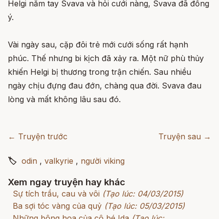
Helgi nắm tay Svava và hỏi cưới nàng, Svava đã đồng
ý.
Vài ngày sau, cặp đôi trẻ mới cưới sống rất hạnh
phúc. Thế nhưng bi kịch đã xảy ra. Một nữ phù thủy
khiến Helgi bị thương trong trận chiến. Sau nhiều
ngày chịu đựng đau đớn,
chàng qua đời. Svava đau
lòng và mất không lâu sau đó.
← Truyện trước
Truyện sau →
🏷
odin
,
valkyrie
,
người viking
Xem ngay truyện hay khác
Sự tích trầu, cau và vôi
(Tạo lúc: 04/03/2015)
Ba sợi tóc vàng của quỷ
(Tạo lúc: 05/03/2015)
Những bông hoa của cô bé Ida
(Tạo lúc: