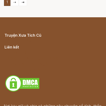
1
⇢
⇥
Truyện Xưa Tích Cũ
Cổ tích Việt Nam
Liên kết
Lịch vạn niên
Hà Nội cũ - Món ngon Hà Nội
Truyện kiếm hiệp - Ngôn tình
Download - Tải Miễn Phí