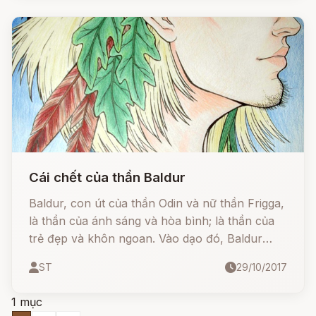
hai con quạ cũng chán.
Cái chết của thần Baldur
Baldur, con út của thần Odin và nữ thần Frigga,
là thần của ánh sáng và hòa bình; là thần của
trẻ đẹp và khôn ngoan. Vào dạo đó, Baldur
chợt lo lắng vô cùng vì mấy đêm liền thần có
ST
29/10/2017
những ác mộng dị kỳ. Thoạt Baldur bỗng thấy
có một đám mây lớn bay tới che ánh mặt trời,
1 mục
và cả thiên đình Asgard chìm trong đêm tối.