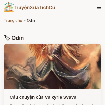
TruyệnXưaTíchCũ
Trang chủ
>
Odin
🏷 Odin
Câu chuyện của Valkyrie Svava