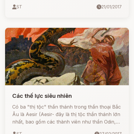
sinh sống. Con đường duy nhất dẫn đến Asgard
ST
21/01/2017
là cầu vồng (hay cầu Bifröst).
Các thế lực siêu nhiên
Có ba "thị tộc" thần thánh trong thần thoại Bắc
Âu là Aesir (Aesir- đây là thị tộc thần thánh lớn
nhất, bao gồm các thành viên như thần Odin,
Frigg, Thor, Balder và Tyr
ST
27/02/2017