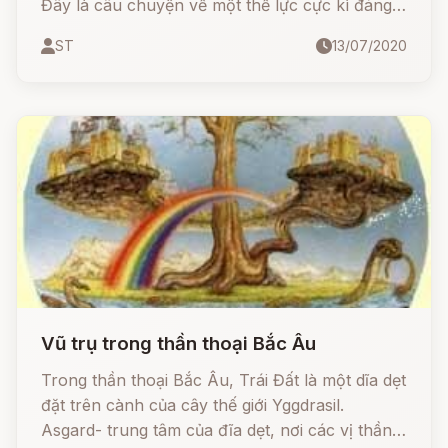
Đây là câu chuyện về một thế lực cực kì đáng
sợ tung hoành trong những đêm đông buốt giá,
ST
13/07/2020
là cơn ác mộng khiến cho từ con người đến
quái vật đều chỉ muốn đóng kín cửa trốn trong
nhà.
Vũ trụ trong thần thoại Bắc Âu
Trong thần thoại Bắc Âu, Trái Đất là một dĩa dẹt
đặt trên cành của cây thế giới Yggdrasil.
Asgard- trung tâm của đĩa dẹt, nơi các vị thần