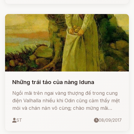
Những trái táo của nàng Iduna
Ngồi mãi trên ngai vàng thượng đế trong cung
điện Valhalla nhiều khi Odin cũng cảm thấy mệt
mỏi và chán nản vô cùng; chào mừng mãi
những linh hồn chiến sĩ anh dũng mới tử trận
ST
08/09/2017
dưới hạ giới lên cũng chán; nghe những báo
cáo về những việc xảy ra tại bốn phương của