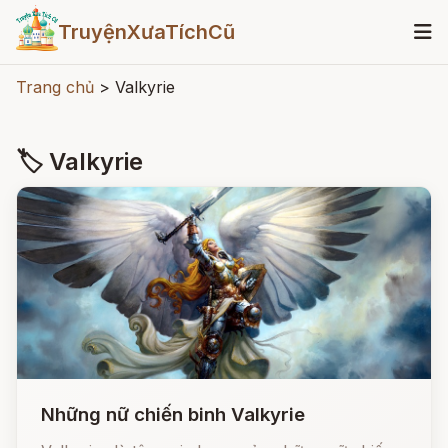
TruyệnXưaTíchCũ
Trang chủ
>
Valkyrie
🏷 Valkyrie
Những nữ chiến binh Valkyrie