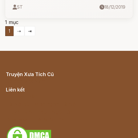
người em trai. 3 anh em gặp gỡ và kết hôn với 3
ST
18/12/2019
Valkyres.
1 mục
1
⇢
⇥
Truyện Xưa Tích Cũ
Cổ tích Việt Nam
Liên kết
Lịch vạn niên
Hà Nội cũ - Món ngon Hà Nội
Truyện kiếm hiệp - Ngôn tình
Download - Tải Miễn Phí