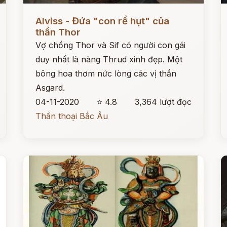
Đọc ngay
Đ
Alviss - Đứa "con rể hụt" của
thần Thor
Vợ chồng Thor và Sif có người con gái
duy nhất là nàng Thrud xinh đẹp. Một
bông hoa thơm nức lòng các vị thần
Asgard.
04-11-2020
⭐ 4.8
3,364 lượt đọc
Thần thoại Bắc Âu