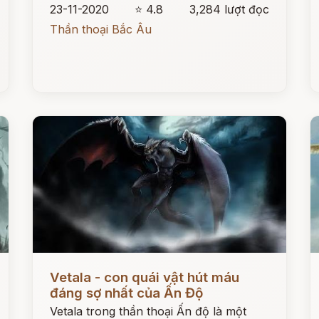
23-11-2020
⭐ 4.8
3,284 lượt đọc
Thần thoại Bắc Âu
Đọc ngay
Đ
Vetala - con quái vật hút máu
đáng sợ nhất của Ấn Độ
Vetala trong thần thoại Ấn độ là một