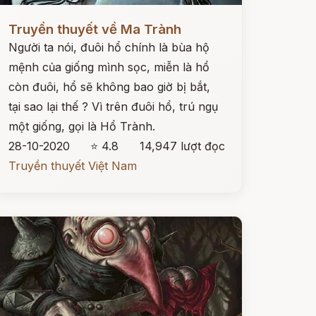
ọc ngay
Truyền thuyết về Ma Trành
Người ta nói, đuôi hổ chính là bùa hộ
mệnh của giống mình sọc, miễn là hổ
còn đuôi, hổ sẽ không bao giờ bị bắt,
tại sao lại thế ? Vì trên đuôi hổ, trú ngụ
một giống, gọi là Hổ Trành.
28-10-2020
⭐ 4.8
14,947 lượt đọc
Truyền thuyết Việt Nam