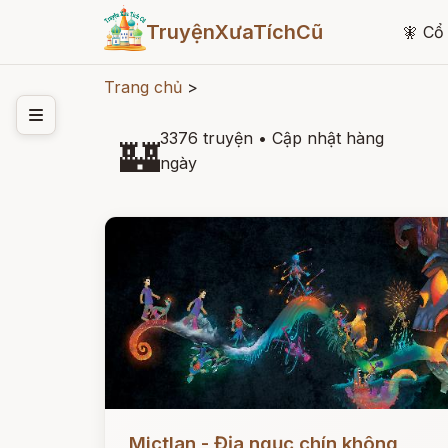
TruyệnXưaTíchCũ
🧚
Cổ 
Trang chủ
>
3376 truyện
•
Cập nhật hàng
🏰
ngày
Đọc ngay
Mictlan - Địa ngục chín không