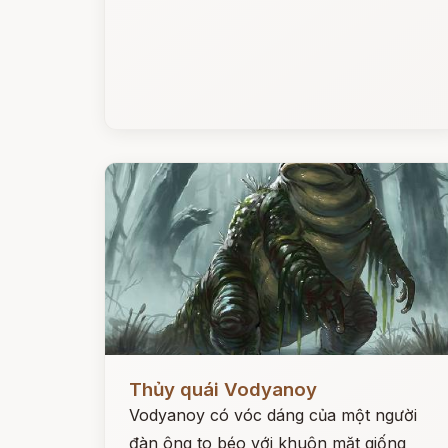
Đọc ngay
Thủy quái Vodyanoy
Vodyanoy có vóc dáng của một người
đàn ông to béo với khuôn mặt giống