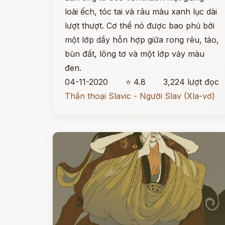
loài ếch, tóc tai và râu màu xanh lục dài
lượt thượt. Cơ thể nó được bao phủ bởi
một lớp dầy hỗn hợp giữa rong rêu, tảo,
bùn đất, lông tơ và một lớp vảy màu
đen.
04-11-2020
⭐ 4.8
3,224 lượt đọc
Thần thoại Slavic - Người Slav (Xla-vơ)