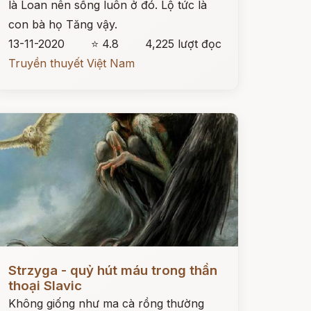
là Loan nên sống luôn ở đó. Lộ tức là
con bà họ Tăng vậy.
13-11-2020
⭐ 4.8
4,225 lượt đọc
Truyền thuyết Việt Nam
ọc ngay
Strzyga - quỷ hút máu trong thần
thoại Slavic
Không giống như ma cà rồng thường