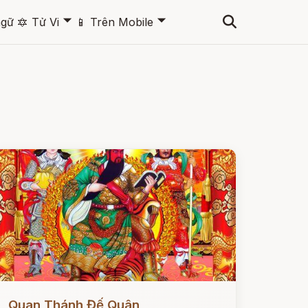
🞃
🞃
ngữ
🔯
Tử Vi
📱
Trên Mobile
ọc ngay
Quan Thánh Đế Quân