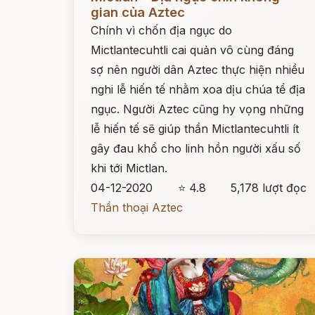
gian của Aztec
Chính vì chốn địa ngục do
Mictlantecuhtli cai quản vô cùng đáng
sợ nên người dân Aztec thực hiện nhiều
nghi lễ hiến tế nhằm xoa dịu chúa tể địa
ngục. Người Aztec cũng hy vọng những
lễ hiến tế sẽ giúp thần Mictlantecuhtli ít
gây đau khổ cho linh hồn người xấu số
khi tới Mictlan.
04-12-2020
⭐ 4.8
5,178 lượt đọc
Thần thoại Aztec