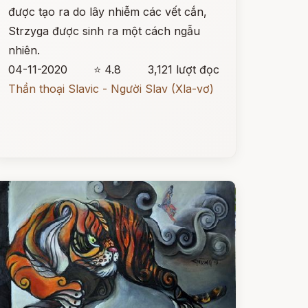
được tạo ra do lây nhiễm các vết cắn,
Strzyga được sinh ra một cách ngẫu
nhiên.
04-11-2020
⭐ 4.8
3,121 lượt đọc
Thần thoại Slavic - Người Slav (Xla-vơ)