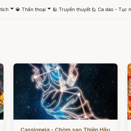
🞃
🞃
tích
🔱
Thần thoại
🕌
Truyền thuyết
🙋
Ca dao - Tục 
Đọc ngay
Đ
Cassiopeia - Chòm sao Thiên Hậu