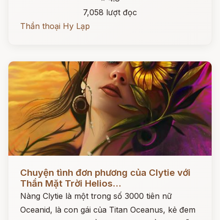
7,058 lượt đọc
Thần thoại Hy Lạp
Đọc ngay
Chuyện tình đơn phương của Clytie với
Thần Mặt Trời Helios...
Nàng Clytie là một trong số 3000 tiên nữ
Oceanid, là con gái của Titan Oceanus, kẻ đem