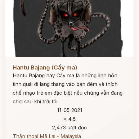
Đọc ngay
Hantu Bajang (Cầy ma)
Hantu Bajang hay Cầy ma là những linh hồn
tinh quái đi lang thang vào ban đêm và thích
chế nhạo trẻ em đặc biệt nếu chúng vẫn đang
chơi sau khi trời tối.
11-05-2021
⭐ 4.8
2,473 lượt đọc
Thần thoại Mã Lai - Malaysia