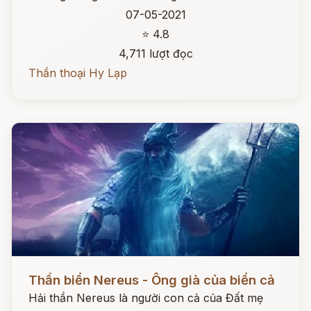
07-05-2021
⭐ 4.8
4,711 lượt đọc
Thần thoại Hy Lạp
Đọc ngay
Thần biển Nereus - Ông già của biển cả
Hải thần Nereus là người con cả của Đất mẹ