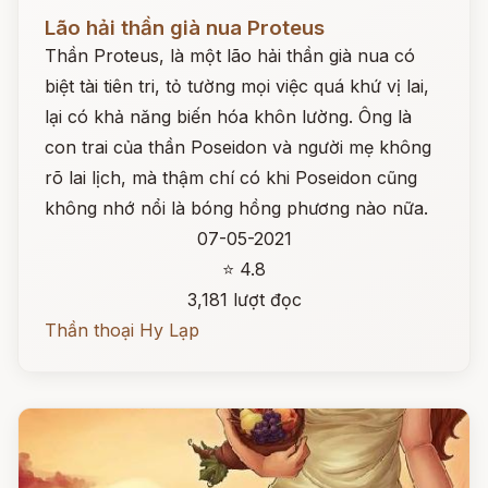
Đọc ngay
Lão hải thần già nua Proteus
Thần Proteus, là một lão hải thần già nua có
biệt tài tiên tri, tỏ tường mọi việc quá khứ vị lai,
lại có khả năng biến hóa khôn lường. Ông là
con trai của thần Poseidon và người mẹ không
rõ lai lịch, mà thậm chí có khi Poseidon cũng
không nhớ nổi là bóng hồng phương nào nữa.
07-05-2021
⭐ 4.8
3,181 lượt đọc
Thần thoại Hy Lạp