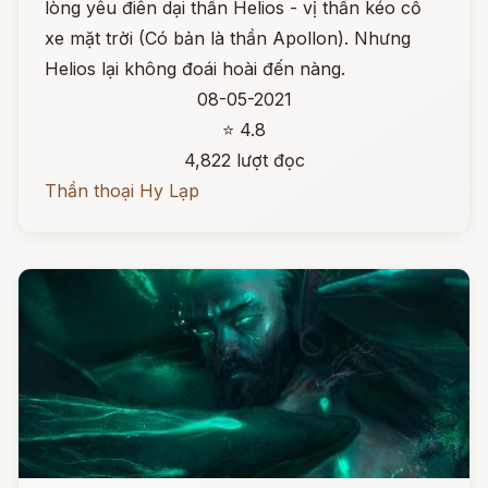
lòng yêu điên dại thần Helios - vị thần kéo cỗ
xe mặt trời (Có bản là thần Apollon). Nhưng
Helios lại không đoái hoài đến nàng.
08-05-2021
⭐ 4.8
4,822 lượt đọc
Thần thoại Hy Lạp