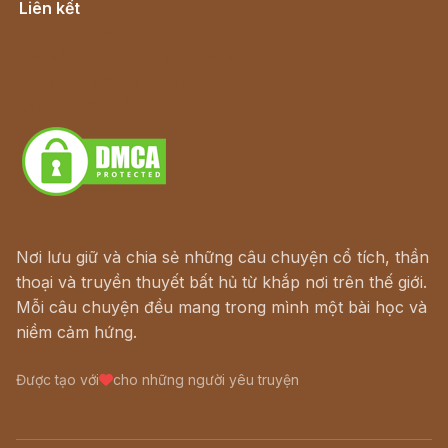
Liên kết
Lịch vạn niên
Hà Nội cũ - Món ngon Hà Nội
Truyện kiếm hiệp - Ngôn tình
Download - Tải Miễn Phí
Nơi lưu giữ và chia sẻ những câu chuyện cổ tích, thần
thoại và truyền thuyết bất hủ từ khắp nơi trên thế giới.
Mỗi câu chuyện đều mang trong mình một bài học và
niềm cảm hứng.
Được tạo với
cho những người yêu truyện