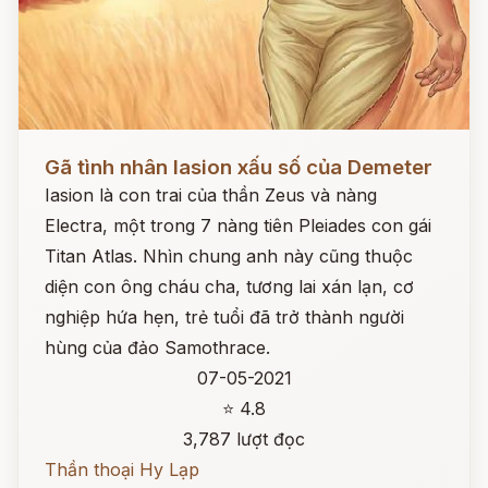
Đọc ngay
Gã tình nhân Iasion xấu số của Demeter
Iasion là con trai của thần Zeus và nàng
Electra, một trong 7 nàng tiên Pleiades con gái
Titan Atlas. Nhìn chung anh này cũng thuộc
diện con ông cháu cha, tương lai xán lạn, cơ
nghiệp hứa hẹn, trẻ tuổi đã trở thành người
hùng của đảo Samothrace.
07-05-2021
⭐ 4.8
3,787 lượt đọc
Thần thoại Hy Lạp