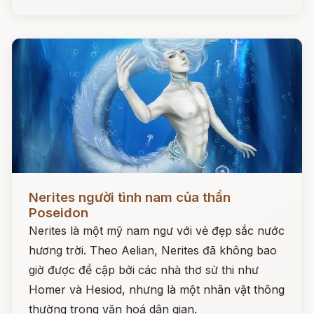
Đọc ngay
Nerites người tình nam của thần
Poseidon
Nerites là một mỹ nam ngư với vẻ đẹp sắc nước
hương trời. Theo Aelian, Nerites đã không bao
giờ được đề cập bởi các nhà thơ sử thi như
Homer và Hesiod, nhưng là một nhân vật thông
thường trong văn hoá dân gian.