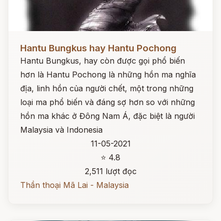
Đọc ngay
Hantu Bungkus hay Hantu Pochong
Hantu Bungkus, hay còn được gọi phổ biến
hơn là Hantu Pochong là những hồn ma nghĩa
địa, linh hồn của người chết, một trong những
loại ma phổ biến và đáng sợ hơn so với những
hồn ma khác ở Đông Nam Á, đặc biệt là người
Malaysia và Indonesia
11-05-2021
⭐ 4.8
2,511 lượt đọc
Thần thoại Mã Lai - Malaysia