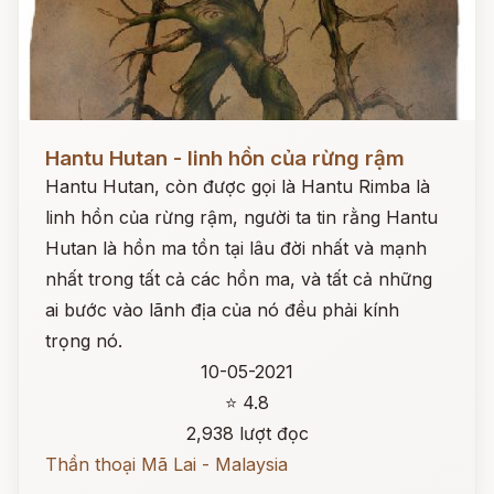
Đọc ngay
Hantu Hutan - linh hồn của rừng rậm
Hantu Hutan, còn được gọi là Hantu Rimba là
linh hồn của rừng rậm, người ta tin rằng Hantu
Hutan là hồn ma tồn tại lâu đời nhất và mạnh
nhất trong tất cả các hồn ma, và tất cả những
ai bước vào lãnh địa của nó đều phải kính
trọng nó.
10-05-2021
⭐ 4.8
2,938 lượt đọc
Thần thoại Mã Lai - Malaysia