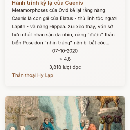
Hành trình kỳ lạ của Caenis
Metamorphoses của Ovid kể lại rằng nàng
Caenis là con gái của Elatus - thủ lĩnh tộc người
Lapith - và nàng Hippea. Xui xẻo thay, vốn sở
hữu chút nhan sắc ưa nhìn, nàng "được" thần
biển Poseidon "nhìn trúng" nên bị bắt cóc...
07-10-2020
⭐ 4.8
3,818 lượt đọc
Thần thoại Hy Lạp