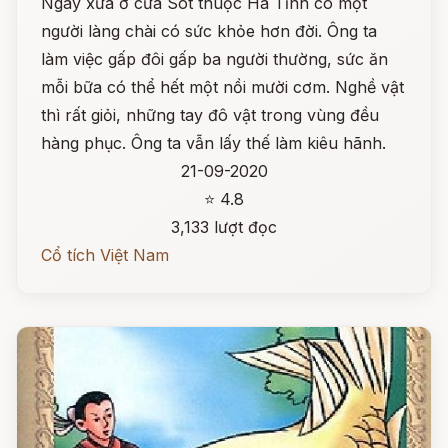
Ngày xưa ở cửa Sót thuộc Hà Tĩnh có một
người làng chài có sức khỏe hơn đời. Ông ta
làm việc gấp đôi gấp ba người thường, sức ăn
mỗi bữa có thể hết một nồi mười cơm. Nghề vật
thì rất giỏi, những tay đô vật trong vùng đều
hàng phục. Ông ta vẫn lấy thế làm kiêu hãnh.
21-09-2020
⭐ 4.8
3,133 lượt đọc
Cổ tích Việt Nam