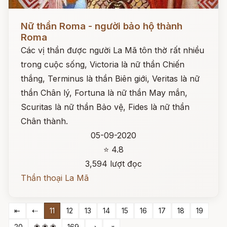
Đọc ngay
Nữ thần Roma - người bảo hộ thành
Roma
Các vị thần được người La Mã tôn thờ rất nhiều
trong cuộc sống, Victoria là nữ thần Chiến
thắng, Terminus là thần Biên giới, Veritas là nữ
thần Chân lý, Fortuna là nữ thần May mắn,
Scuritas là nữ thần Bảo vệ, Fides là nữ thần
Chân thành.
05-09-2020
⭐ 4.8
3,594 lượt đọc
Thần thoại La Mã
⇤
⇠
11
12
13
14
15
16
17
18
19
❀ ❀ ❀
20
169
⇢
⇥