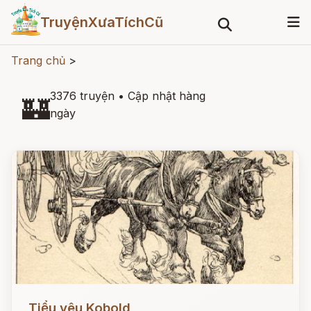
TruyệnXưaTíchCũ
Trang chủ
>
3376 truyện
•
Cập nhật hàng
🏰
ngày
Đọc ngay
Tiểu yêu Kobold