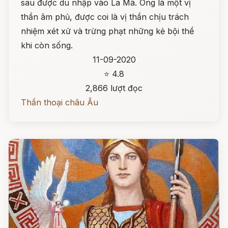
sau được du nhập vào La Mã. Ông là một vị
thần âm phủ, được coi là vị thần chịu trách
nhiệm xét xử và trừng phạt những kẻ bội thề
khi còn sống.
11-09-2020
⭐ 4.8
2,866 lượt đọc
Thần thoại châu Âu