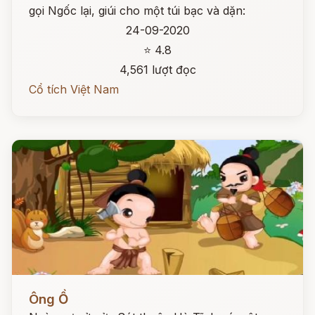
gọi Ngốc lại, giúi cho một túi bạc và dặn:
24-09-2020
⭐ 4.8
4,561 lượt đọc
Cổ tích Việt Nam
Đọc ngay
Ông Ồ