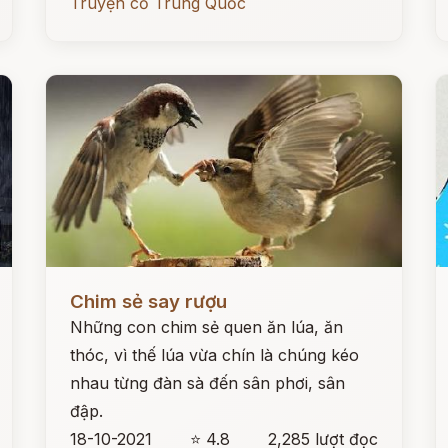
Truyện cổ Trung Quốc
Đọc ngay
Đ
Chim sẻ say rượu
Những con chim sẻ quen ăn lúa, ăn
thóc, vì thế lúa vừa chín là chúng kéo
nhau từng đàn sà đến sân phơi, sân
đập.
18-10-2021
⭐ 4.8
2,285 lượt đọc