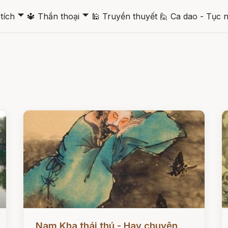
🞃
🞃
tích
🔱
Thần thoại
🕌
Truyền thuyết
🙋
Ca dao - Tục 
Đọc ngay
Đ
Nam Kha thái thú - Hay chuyện