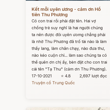
Đọc ngay
Kết mỗi uyên ương - cảm ơn Hồ
tiên Thu Phương
Có con trai rồi phải đặt tên. Hai vợ
chồng trẻ suy nghĩ là hai người chúng
ta nên được đôi uyên ưomg chẳng phải
là nhờ Thu Phương đã trố tài nào là làm
thấy lang, làm chân chạy, nào đưa thư,
nào kéo cuộn chỉ... làm sao chúng ta có
thể quên ơn chị ấy, bèn đặt cho con trai
cái tên "Tạ Thu" (cảm ơn Thu Phương).
17-10-2021
⭐ 4.8
2,697 lượt đọc
Truyện cổ Trung Quốc