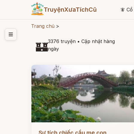
TruyệnXưaTíchCũ
🧚
Cổ 
Trang chủ
>
3376 truyện
•
Cập nhật hàng
🏰
ngày
Đọc ngay
Sự tích chiếc cầu mẹ con