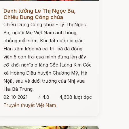
ọc ngay
Danh tướng Lê Thị Ngọc Ba,
Chiêu Dung Công chúa
Chiêu Dung Công chúa - Lý Thị Ngọc
Ba, người Mẹ Việt Nam anh hùng,
chồng mất sớm. Khi đất nước bị giặc
Hán xâm lược và cai trị, bà đã động
viên 5 con trai của mình đứng lên dấy
cờ khởi nghĩa ở làng Cốc (Làng Kim Cốc
xã Hoàng Diệu huyện Chương Mỹ, Hà
Nội), sau về dưới trướng của Nhị vua
Hai Bà Trưng.
02-10-2021
⭐ 4.8
4,698 lượt đọc
Truyền thuyết Việt Nam