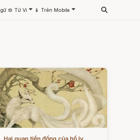
🞃
🞃
ngữ
🔯
Tử Vi
📱
Trên Mobile
ọc ngay
Hai quan tiền đồng của hồ ly