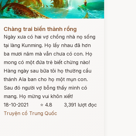
ọc ngay
Chàng trai biến thành rồng
Ngày xưa có hai vợ chồng nhà nọ sống
tại làng Kunming. Họ lấy nhau đã hơn
ba mươi năm mà vẫn chưa có con. Họ
mong có một đứa trẻ biết chừng nào!
Hàng ngày sau bữa tôi họ thường cẩu
thánh Ala ban cho họ một mụn con.
Sau đó người vợ bỗng thấy mình có
mang. Họ mừng vui khôn xiết!
18-10-2021
⭐ 4.8
3,391 lượt đọc
Truyện cổ Trung Quốc