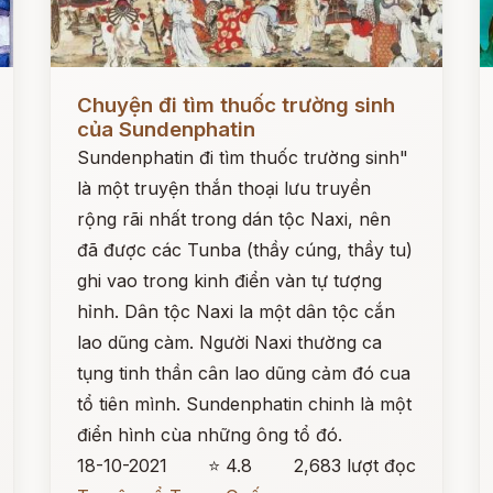
Đọc ngay
Đ
Chuyện đi tìm thuốc trường sinh
của Sundenphatin
Sundenphatin đi tìm thuốc trường sinh"
là một truyện thắn thoại lưu truyền
rộng rãi nhất trong dán tộc Naxi, nên
đã được các Tunba (thầy cúng, thầy tu)
ghi vao trong kinh điển vàn tự tượng
hỉnh. Dân tộc Naxi la một dân tộc cắn
lao dũng càm. Người Naxi thường ca
tụng tinh thần cân lao dũng cảm đó cua
tổ tiên mình. Sundenphatin chinh là một
điển hình cùa những ông tổ đó.
18-10-2021
⭐ 4.8
2,683 lượt đọc