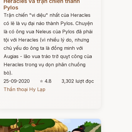
Heracles và trận chiến thành
Pylos
Trận chiến "vi diệu" nhất của Heracles
có lẽ là vụ đại náo thành Pylos. Chuyện
là có ông vua Neleus của Pylos đã phải
tội với Heracles (vì nhiều lý do, nhưng
chủ yếu do ông ta là đồng minh với
Augias - lão vua tráo trở quỵt công của
Heracles trong vụ dọn phân chuồng
bò).
25-09-2020
⭐ 4.8
3,302 lượt đọc
Thần thoại Hy Lạp