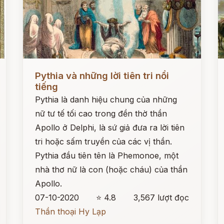
Đọc ngay
Đ
Pythia và những lời tiên tri nổi
tiếng
Pythia là danh hiệu chung của những
nữ tư tế tối cao trong đền thờ thần
Apollo ở Delphi, là sứ giả đưa ra lời tiên
tri hoặc sấm truyền của các vị thần.
Pythia đầu tiên tên là Phemonoe, một
nhà thơ nữ là con (hoặc cháu) của thần
Apollo.
07-10-2020
⭐ 4.8
3,567 lượt đọc
Thần thoại Hy Lạp