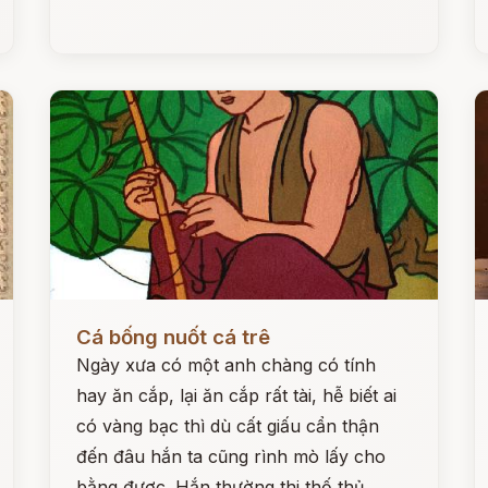
Đọc ngay
Đ
Cá bống nuốt cá trê
Ngày xưa có một anh chàng có tính
hay ăn cắp, lại ăn cắp rất tài, hễ biết ai
có vàng bạc thì dù cất giấu cẩn thận
đến đâu hắn ta cũng rình mò lấy cho
bằng được. Hắn thường thi thố thủ