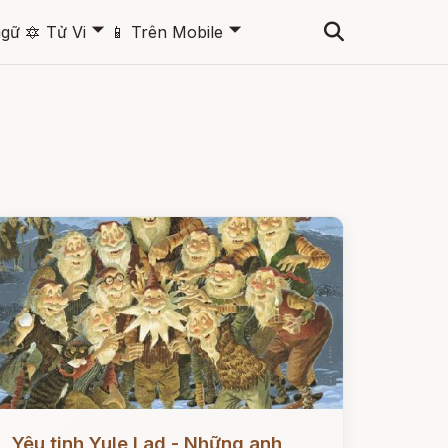
🞃
🞃
ngữ
🔯
Tử Vi
📱
Trên Mobile
ọc ngay
Yêu tinh Yule Lad - Những anh