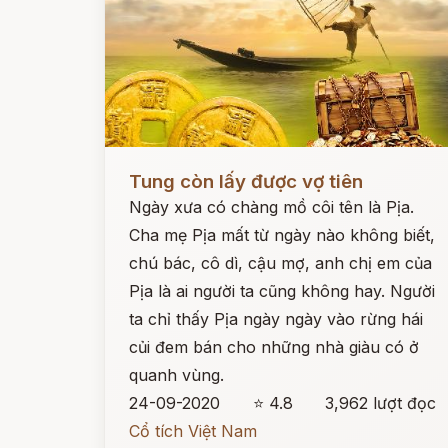
Đọc ngay
Tung còn lấy được vợ tiên
Ngày xưa có chàng mồ côi tên là Pịa.
Cha mẹ Pịa mất từ ngày nào không biết,
chú bác, cô dì, cậu mợ, anh chị em của
Pịa là ai người ta cũng không hay. Người
ta chỉ thấy Pịa ngày ngày vào rừng hái
củi đem bán cho những nhà giàu có ở
quanh vùng.
24-09-2020
⭐ 4.8
3,962 lượt đọc
Cổ tích Việt Nam