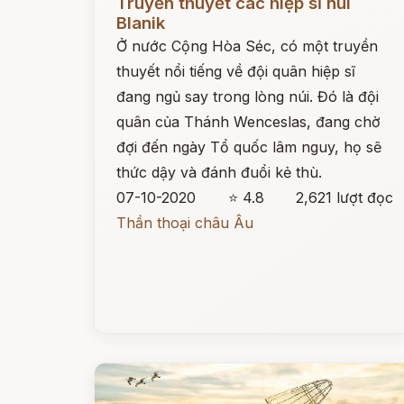
Truyền thuyết các hiệp sĩ núi
Blanik
Ở nước Cộng Hòa Séc, có một truyền
thuyết nổi tiếng về đội quân hiệp sĩ
đang ngủ say trong lòng núi. Đó là đội
quân của Thánh Wenceslas, đang chờ
đợi đến ngày Tổ quốc lâm nguy, họ sẽ
thức dậy và đánh đuổi kẻ thù.
07-10-2020
⭐ 4.8
2,621 lượt đọc
Thần thoại châu Âu