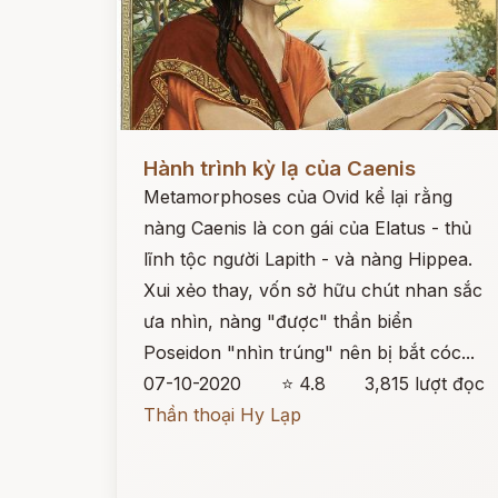
Đọc ngay
Hành trình kỳ lạ của Caenis
Metamorphoses của Ovid kể lại rằng
nàng Caenis là con gái của Elatus - thủ
lĩnh tộc người Lapith - và nàng Hippea.
Xui xẻo thay, vốn sở hữu chút nhan sắc
ưa nhìn, nàng "được" thần biển
Poseidon "nhìn trúng" nên bị bắt cóc...
07-10-2020
⭐ 4.8
3,815 lượt đọc
Thần thoại Hy Lạp