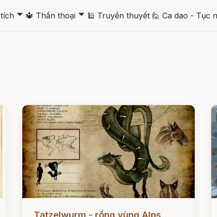
🞃
🞃
tích
🔱
Thần thoại
🕌
Truyền thuyết
🙋
Ca dao - Tục 
Đọc ngay
Đ
Tatzelwurm - rồng vùng Alps