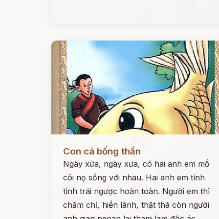
Đọc ngay
Con cá bống thần
Ngày xửa, ngày xưa, có hai anh em mồ
côi nọ sống với nhau. Hai anh em tính
tình trái ngược hoàn toàn. Người em thì
chăm chỉ, hiền lành, thật thà còn người
anh gian ngoan lại tham lam độc ác.