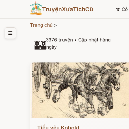
TruyệnXưaTíchCũ
🧚
Cổ 
Trang chủ
>
3376 truyện
•
Cập nhật hàng
🏰
ngày
Đọc ngay
Tiểu yêu Kobold