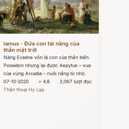
ọc ngay
Iamus - Đứa con tài năng của
thần mặt trời
Nàng Evadne vốn là con của thần biển
Poseidon nhưng lại được Aepytus – vua
của vùng Arcadia – nuôi nấng từ nhỏ.
07-10-2020
⭐ 4.8
3,067 lượt đọc
Thần thoại Hy Lạp