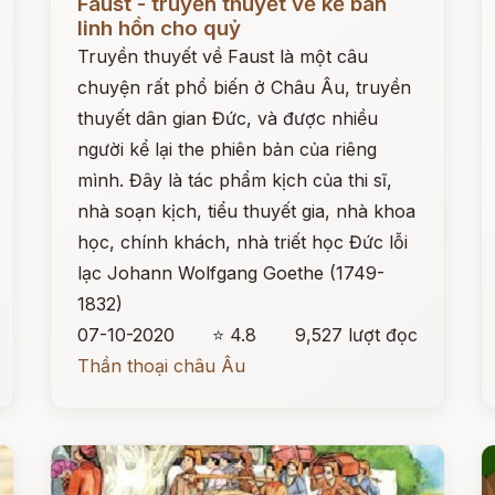
Faust - truyền thuyết về kẻ bán
linh hồn cho quỷ
Truyền thuyết về Faust là một câu
chuyện rất phổ biến ở Châu Âu, truyền
thuyết dân gian Đức, và được nhiều
người kể lại the phiên bản của riêng
mình. Đây là tác phẩm kịch của thi sĩ,
nhà soạn kịch, tiểu thuyết gia, nhà khoa
học, chính khách, nhà triết học Đức lỗi
lạc Johann Wolfgang Goethe (1749-
1832)
07-10-2020
⭐ 4.8
9,527 lượt đọc
Thần thoại châu Âu