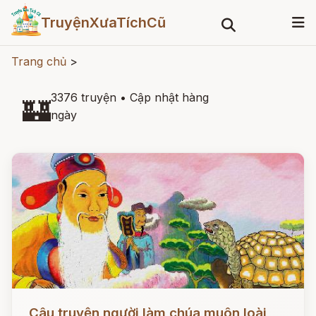
TruyệnXưaTíchCũ
Trang chủ
>
3376 truyện
•
Cập nhật hàng
🏰
ngày
Đọc ngay
Câu truyện người làm chúa muôn loài