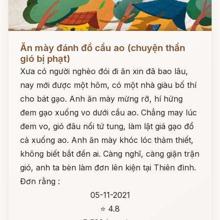
Đọc ngay
Ăn mày đánh đổ cầu ao (chuyện thần
gió bị phạt)
Xưa có người nghèo đói đi ăn xin đã bao lâu,
nay mới được một hôm, có một nhà giàu bố thí
cho bát gạo. Anh ăn mày mừng rỡ, hí hửng
đem gạo xuống vo dưới cầu ao. Chẳng may lúc
đem vo, gió đâu nổi tứ tung, làm lật giá gạo đổ
cả xuống ao. Anh ăn mày khóc lóc thảm thiết,
không biết bắt đền ai. Càng nghĩ, càng giận trận
gió, anh ta bèn làm đơn lên kiện tại Thiên đình.
Đơn rằng :
05-11-2021
⭐ 4.8