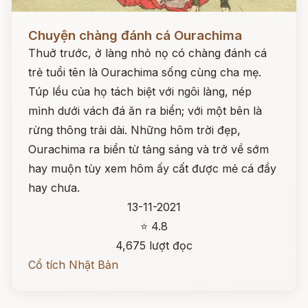
Đọc ngay
Chuyện chàng đánh cá Ourachima
Thuở trước, ở làng nhỏ nọ có chàng đánh cá
trẻ tuổi tên là Ourachima sống cùng cha mẹ.
Túp lều của họ tách biệt với ngôi làng, nép
mình dưới vách đá ăn ra biển; với một bên là
rừng thông trải dài. Những hôm trời đẹp,
Ourachima ra biển từ tảng sáng và trở về sớm
hay muộn tùy xem hôm ấy cất được mẻ cá đầy
hay chưa.
13-11-2021
⭐ 4.8
4,675 lượt đọc
Cổ tích Nhật Bản