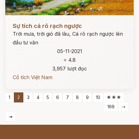
Đọc ngay
Sự tích cá rô rạch ngược
Trời mưa, trời gió đã lâu, Cá rô rạch ngược lên
đầu tư văn
05-11-2021
⭐ 4.8
3,957 lượt đọc
Cổ tích Việt Nam
❀ ❀ ❀
1
2
3
4
5
6
7
8
9
10
169
⇢
⇥