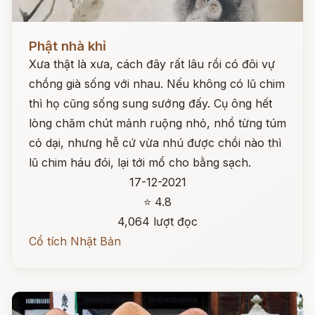
Đọc ngay
Phật nhà khỉ
Xưa thật là xưa, cách đây rất lâu rồi có đôi vự
chồng già sống với nhau. Nếu không có lũ chim
thì họ cũng sống sung sướng đấy. Cụ ông hết
lòng chăm chút mảnh ruộng nhỏ, nhổ từng túm
cỏ dại, nhưng hễ cứ vừa nhú được chồi nào thì
lũ chim háu đói, lại tới mổ cho bằng sạch.
17-12-2021
⭐ 4.8
4,064 lượt đọc
Cổ tích Nhật Bản