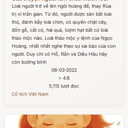
Loài người trở về lên ngôi hoàng đế, thay Rùa
trị vì trần gian. Từ đó, người được săn bắt loài
thú, đánh bẫy loài chim, có quyền chặt cây,
đốn gỗ, cắt cỏ, hái quả, lượm hạt bất cứ loài
thảo mộc nào. Loài thảo mộc y lệnh của Ngọc
Hoàng, nhất nhất nghe theo sự sai bảo của con
người. Duy chỉ có Hổ, Rắn và Diều Hâu hãy
còn bướng bỉnh
08-03-2022
⭐ 4.8
5,115 lượt đọc
Cổ tích Việt Nam