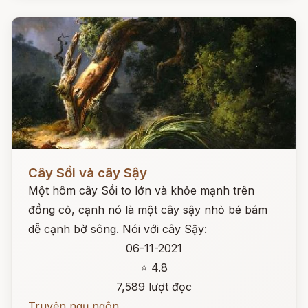
Đọc ngay
Cây Sồi và cây Sậy
Một hôm cây Sồi to lớn và khỏe mạnh trên
đồng cỏ, cạnh nó là một cây sậy nhỏ bé bám
dễ cạnh bờ sông. Nói với cây Sậy:
06-11-2021
⭐ 4.8
7,589 lượt đọc
Truyện ngụ ngôn