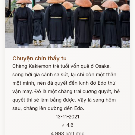
Đọc ngay
Chuyện chín thầy tu
Chàng Kakiemon trẻ tuổi vốn quê ở Osaka,
song bởi gia cảnh sa sút, lại chỉ còn một thân
một mình, nên đã quyết đến kinh đô Edo thử
vận may. Đó là một chàng trai cương quyết, hễ
quyết thì sẽ làm bằng được. Vậy là sáng hôm
sau, chàng lên đường đến Edo.
13-11-2021
⭐ 4.8
4,993 lượt đọc