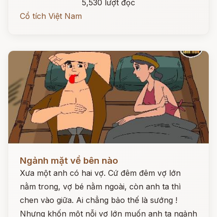
5,530 lượt đọc
Cổ tích Việt Nam
Đọc ngay
Ngảnh mặt về bên nào
Xưa một anh có hai vợ. Cứ đêm đêm vợ lớn
nằm trong, vợ bé nằm ngoài, còn anh ta thì
chen vào giữa. Ai chẳng bảo thế là sướng !
Nhưng khốn một nỗi vợ lớn muốn anh ta ngảnh