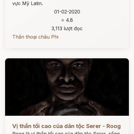
vực Mỹ Latin.
01-02-2020
⭐ 4.8
3,113 lượt đọc
Thần thoại châu Phi
Đọc ngay
Vị thần tối cao của dân tộc Serer - Roog
Roog là vị thần tối cao của dân tộc Serer, sống