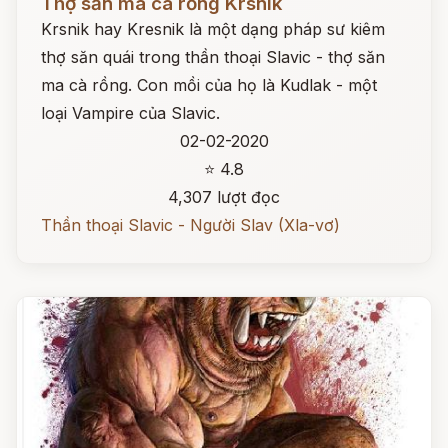
Thợ săn ma cà rồng Krsnik
Krsnik hay Kresnik là một dạng pháp sư kiêm
thợ săn quái trong thần thoại Slavic - thợ săn
ma cà rồng. Con mồi của họ là Kudlak - một
loại Vampire của Slavic.
02-02-2020
⭐ 4.8
4,307 lượt đọc
Thần thoại Slavic - Người Slav (Xla-vơ)