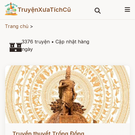
TruyệnXưaTíchCũ
Trang chủ
>
3376 truyện
•
Cập nhật hàng
🏰
ngày
Đọc ngay
Truyền thuyết Trống Đồng