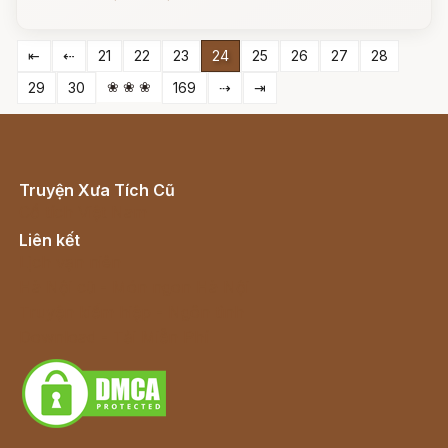
⇤
⇠
21
22
23
24
25
26
27
28
❀ ❀ ❀
29
30
169
⇢
⇥
Truyện Xưa Tích Cũ
Cổ tích Việt Nam
Liên kết
Lịch vạn niên
Hà Nội cũ - Món ngon Hà Nội
Truyện kiếm hiệp - Ngôn tình
Download - Tải Miễn Phí