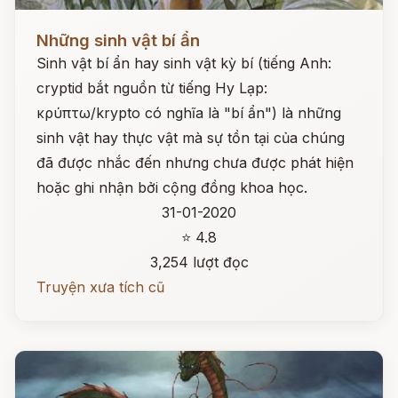
Đọc ngay
Những sinh vật bí ẩn
Sinh vật bí ẩn hay sinh vật kỳ bí (tiếng Anh:
cryptid bắt nguồn từ tiếng Hy Lạp:
κρύπτω/krypto có nghĩa là "bí ẩn") là những
sinh vật hay thực vật mà sự tồn tại của chúng
đã được nhắc đến nhưng chưa được phát hiện
hoặc ghi nhận bởi cộng đồng khoa học.
31-01-2020
⭐ 4.8
3,254 lượt đọc
Truyện xưa tích cũ