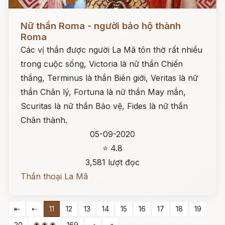
Đọc ngay
Nữ thần Roma - người bảo hộ thành
Roma
Các vị thần được người La Mã tôn thờ rất nhiều
trong cuộc sống, Victoria là nữ thần Chiến
thắng, Terminus là thần Biên giới, Veritas là nữ
thần Chân lý, Fortuna là nữ thần May mắn,
Scuritas là nữ thần Bảo vệ, Fides là nữ thần
Chân thành.
05-09-2020
⭐ 4.8
3,581 lượt đọc
Thần thoại La Mã
⇤
⇠
11
12
13
14
15
16
17
18
19
❀ ❀ ❀
20
169
⇢
⇥