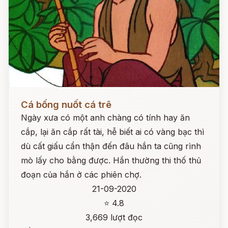
Đọc ngay
Cá bống nuốt cá trê
Ngày xưa có một anh chàng có tính hay ăn
cắp, lại ăn cắp rất tài, hễ biết ai có vàng bạc thì
dù cất giấu cẩn thận đến đâu hắn ta cũng rình
mò lấy cho bằng được. Hắn thường thi thố thủ
đoạn của hắn ở các phiên chợ.
21-09-2020
⭐ 4.8
3,669 lượt đọc