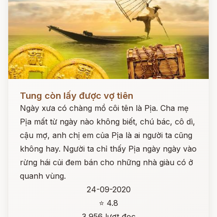
Đọc ngay
Tung còn lấy được vợ tiên
Ngày xưa có chàng mồ côi tên là Pịa. Cha mẹ
Pịa mất từ ngày nào không biết, chú bác, cô dì,
cậu mợ, anh chị em của Pịa là ai người ta cũng
không hay. Người ta chỉ thấy Pịa ngày ngày vào
rừng hái củi đem bán cho những nhà giàu có ở
quanh vùng.
24-09-2020
⭐ 4.8
3,956 lượt đọc