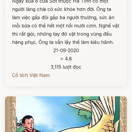
Ngày xưa ở cửa Sót thuộc Hà Tĩnh có một
người làng chài có sức khỏe hơn đời. Ông ta
làm việc gấp đôi gấp ba người thường, sức ăn
mỗi bữa có thể hết một nồi mười cơm. Nghề vật
thì rất giỏi, những tay đô vật trong vùng đều
hàng phục. Ông ta vẫn lấy thế làm kiêu hãnh.
21-09-2020
⭐ 4.8
3,115 lượt đọc
Cổ tích Việt Nam