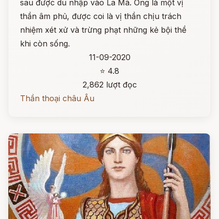
sau được du nhập vào La Mã. Ông là một vị
thần âm phủ, được coi là vị thần chịu trách
nhiệm xét xử và trừng phạt những kẻ bội thề
khi còn sống.
11-09-2020
⭐ 4.8
2,862 lượt đọc
Thần thoại châu Âu