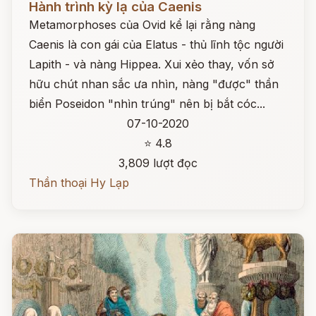
Hành trình kỳ lạ của Caenis
Metamorphoses của Ovid kể lại rằng nàng
Caenis là con gái của Elatus - thủ lĩnh tộc người
Lapith - và nàng Hippea. Xui xẻo thay, vốn sở
hữu chút nhan sắc ưa nhìn, nàng "được" thần
biển Poseidon "nhìn trúng" nên bị bắt cóc...
07-10-2020
⭐ 4.8
3,809 lượt đọc
Thần thoại Hy Lạp