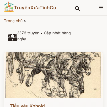
TruyệnXưaTíchCũ
Trang chủ
>
3376 truyện
•
Cập nhật hàng
🏰
ngày
Đọc ngay
Tiểu yêu Kobold