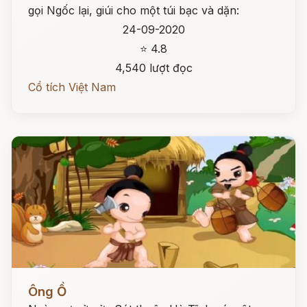
gọi Ngốc lại, giúi cho một túi bạc và dặn:
24-09-2020
⭐ 4.8
4,540 lượt đọc
Cổ tích Việt Nam
Đọc ngay
Ông Ồ