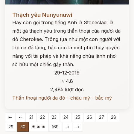
Đọc ngay
Thạch yêu Nunyunuwi
Hay còn gọi trong tiếng Anh là Stoneclad, là
một gã thạch yêu trong thần thoại của người da
đỏ Cherokee. Trông tựa như một con người với
lớp da đá tảng, hắn còn là một phù thủy quyền
năng với tài phép và khả năng chữa lành nhờ
sở hữu một chiếc gậy thần.
29-12-2019
⭐ 4.8
2,485 lượt đọc
Thần thoại người da đỏ - châu mỹ - bắc mỹ
⇤
⇠
21
22
23
24
25
26
27
28
❀ ❀ ❀
29
30
169
⇢
⇥