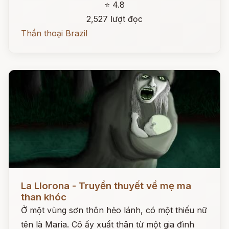
⭐ 4.8
2,527 lượt đọc
Thần thoại Brazil
Đọc ngay
La Llorona - Truyền thuyết về mẹ ma
than khóc
Ở một vùng sơn thôn hẻo lánh, có một thiếu nữ
tên là Maria. Cô ấy xuất thân từ một gia đình