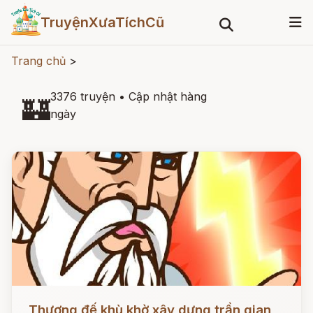
TruyệnXưaTíchCũ
Trang chủ
>
3376 truyện
•
Cập nhật hàng
🏰
ngày
Đọc ngay
Thượng đế khù khờ xây dựng trần gian