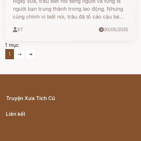
Ngày xưa, trâu biết nói tiếng người và từng là
người bạn trung thành trong lao động. Nhưng
cũng chính vì biết nói, trâu đã tố cáo cậu bé
chăn trâu lười biếng, gian dối, khiến mọi chuyện
ST
30/05/2025
vỡ lở… Từ đó, trâu mất luôn khả năng nói và
chỉ còn biết “nghé ọ”… Vì sao lại như vậy? Cái
1 mục
nốt dưới cổ con trâu xuất hiện từ đâu?
1
⇢
⇥
Truyện Xưa Tích Cũ
Cổ tích Việt Nam
Liên kết
Lịch vạn niên
Hà Nội cũ - Món ngon Hà Nội
Truyện kiếm hiệp - Ngôn tình