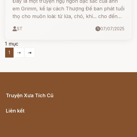
Đây là một truyện ngụ ngôn đặc sắc của anh
em Grimm, kể lại cách Thượng Đế ban phát tuổi
thọ cho muôn loài: từ lừa, chó, khỉ... cho đến
con người. Nhưng kỳ lạ thay, tuổi thọ của con
ST
07/07/2025
người lại là... sự cộng dồn của những năm lừa
cực khổ, chó nằm xó và khỉ làm trò!
1 mục
1
⇢
⇥
Truyện Xưa Tích Cũ
Cổ tích Việt Nam
Liên kết
Lịch vạn niên
Hà Nội cũ - Món ngon Hà Nội
Truyện kiếm hiệp - Ngôn tình