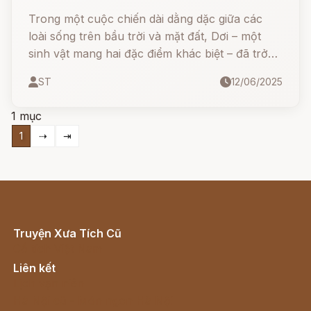
Trong một cuộc chiến dài dằng dặc giữa các
loài sống trên bầu trời và mặt đất, Dơi – một
sinh vật mang hai đặc điểm khác biệt – đã trở
thành biểu tượng cho sự cô lập và khác biệt.
ST
12/06/2025
1 mục
1
⇢
⇥
Truyện Xưa Tích Cũ
Cổ tích Việt Nam
Liên kết
Lịch vạn niên
Hà Nội cũ - Món ngon Hà Nội