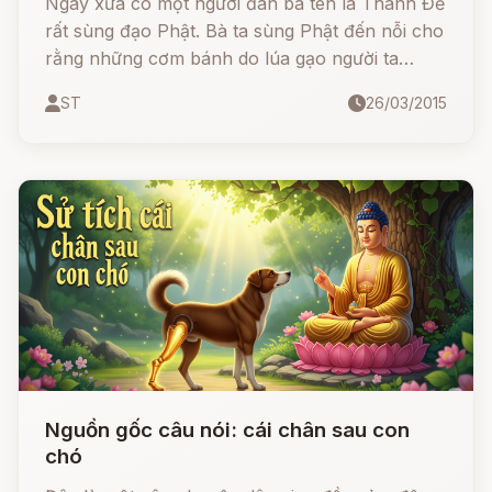
Ngày xưa có một người đàn bà tên là Thanh Đề
rất sùng đạo Phật. Bà ta sùng Phật đến nỗi cho
rằng những cơm bánh do lúa gạo người ta
trồng ra ở đồng ruộng thì không thể nào tinh
ST
26/03/2015
khiết được, nên không một thứ nào đáng đem
lễ Phật. Vì thế, hằng năm bà ta trồng lúa nếp
trong những cái gáo dừa đựng đất sạch. Luôn
luôn bà treo cái gáo đó lên một chỗ cao vì sợ
có người bước qua. Khi lúa chín, bà thận trọng
rứt từng hạt một, giã nó bằng một cán dao mới
tinh, rồi mới đưa nắm gạo đó đựng vào bát thờ
mà dâng lên chùa.
Nguồn gốc câu nói: cái chân sau con
chó