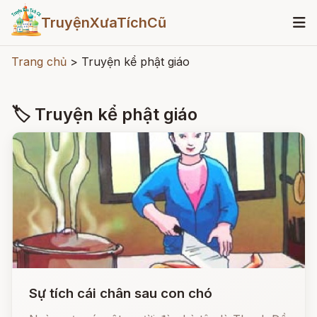
TruyệnXưaTíchCũ
Trang chủ
>
Truyện kể phật giáo
🏷 Truyện kể phật giáo
Sự tích cái chân sau con chó