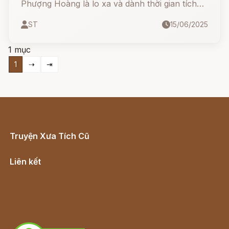
Phượng Hoàng là lo xa và dành thời gian tích
trữ thức ăn, chuẩn bị cho những ngày khó
ST
15/06/2025
khăn. Bị cười chê, bị xa lánh, nhưng đến khi
thiên tai ập đến, chính cô lại là người cứu giúp
1 mục
cả khu rừng.
1
⇢
⇥
Truyện Xưa Tích Cũ
Cổ tích Việt Nam
Liên kết
Lịch vạn niên
Hà Nội cũ - Món ngon Hà Nội
Truyện kiếm hiệp - Ngôn tình
Download - Tải Miễn Phí