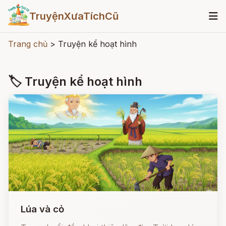
TruyệnXưaTíchCũ
Trang chủ
>
Truyện kể hoạt hình
🏷 Truyện kể hoạt hình
Lúa và cỏ