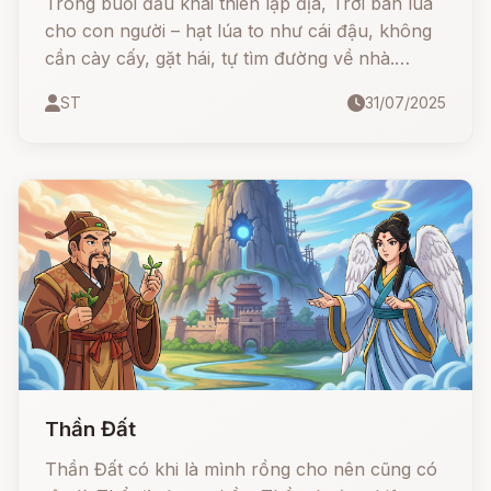
Trong buổi đầu khai thiên lập địa, Trời ban lúa
cho con người – hạt lúa to như cái đậu, không
cần cày cấy, gặt hái, tự tìm đường về nhà.
Nhưng chỉ vì sự lười biếng và hỗn láo của một
ST
31/07/2025
người đàn bà, hạt lúa vỡ tan thành từng mảnh,
khiến con người phải lao động vất vả để kiếm
ăn.
Thần Đất
Thần Đất có khi là mình rồng cho nên cũng có