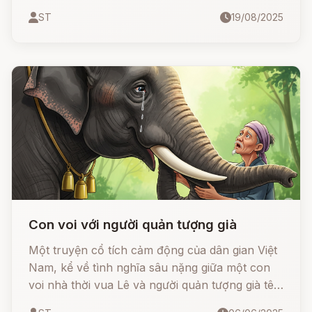
chúng lợi dụng lòng tin của trời, lợi dụng chìa
ST
19/08/2025
khóa, tự do đến mở kho rủ nhau vào ăn rả rích
hết bao nhiêu là lúa.
Con voi với người quản tượng già
Một truyện cổ tích cảm động của dân gian Việt
Nam, kể về tình nghĩa sâu nặng giữa một con
voi nhà thời vua Lê và người quản tượng già tên
đội Mậu. Dù năm tháng đã trôi qua, dù người và