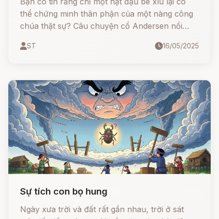
Bạn có tin rằng chỉ một hạt đậu bé xíu lại có
thể chứng minh thân phận của một nàng công
chúa thật sự? Câu chuyện cổ Andersen nổi
tiếng - "Nàng công chúa và hạt đậu" - sẽ đưa
ST
16/05/2025
bạn đến một thế giới đầy kỳ diệu, nơi lòng kiên
nhẫn và sự tinh tế tạo nên điều khác biệt. Cùng
khám phá câu chuyện đầy duyên dáng và bất
ngờ này nhé!
Sự tích con bọ hung
Ngày xưa trời và đất rất gần nhau, trời ở sát