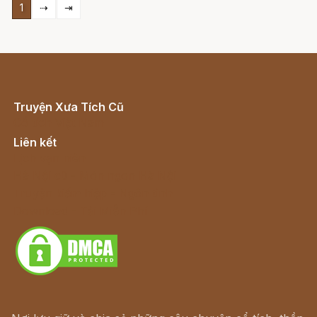
1
⇢
⇥
Truyện Xưa Tích Cũ
Cổ tích Việt Nam
Liên kết
Lịch vạn niên
Hà Nội cũ - Món ngon Hà Nội
Truyện kiếm hiệp - Ngôn tình
Download - Tải Miễn Phí