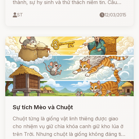
thành, sự hy sinh và thử thách niềm tin. Câu
chuyện kể về một người hầu trung thành, sẵn
ST
12/03/2015
sàng chịu mọi đau khổ để bảo vệ hoàng tử và
vương quốc.
Sự tích Mèo và Chuột
Chuột từng là giống vật linh thiêng được giao
cho nhiệm vụ giữ chìa khóa canh giữ kho lúa ở
trên Trời. Nhưng chuột là giống không đáng tin,