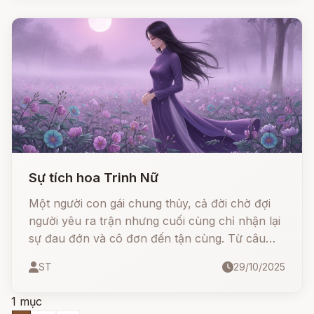
Sự tích hoa Trinh Nữ
Một người con gái chung thủy, cả đời chờ đợi
người yêu ra trận nhưng cuối cùng chỉ nhận lại
sự đau đớn và cô đơn đến tận cùng. Từ câu
chuyện ấy, người đời thương xót, và từ nơi nàng
ST
29/10/2025
nằm xuống mọc lên một loài cây lạ - cây Trinh
Nữ, với những chiếc lá rụt rè khép lại như đôi
1 mục
tay che mặt người con gái e thẹn và đau khổ.