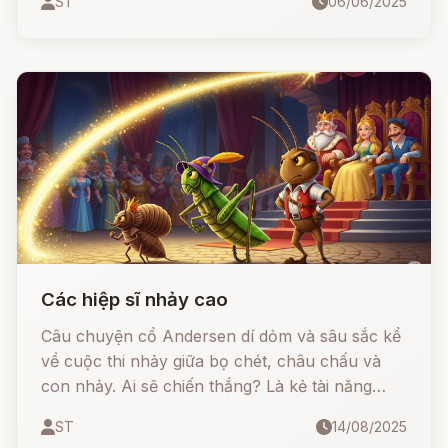
ST
06/06/2025
voi chia xa, tình nghĩa vẫn còn đó – chân
thành, trung thủy và đầy xúc động. Trong
truyện, con voi không chỉ nhận ra người xưa đã
chăm sóc mình, mà còn tìm cách báo đáp bằng
cả tấm lòng. Một câu chuyện khiến ai nghe
cũng phải lặng người vì sự trung thành, vì tấm
lòng biết ơn và vì tính nhân văn sâu sắc mà dân
gian Việt Nam để lại.
Các hiệp sĩ nhảy cao
Câu chuyện cổ Andersen dí dỏm và sâu sắc kể
về cuộc thi nhảy giữa bọ chét, châu chấu và
con nhảy. Ai sẽ chiến thắng? Là kẻ tài năng
nhất, đẹp nhất, hay là kẻ khéo léo nhất?
ST
14/08/2025