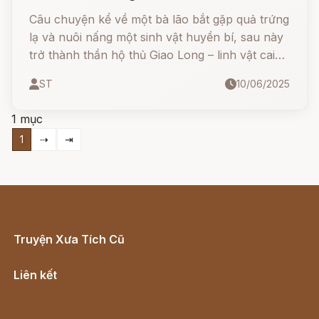
Câu chuyện kể về một bà lão bắt gặp quả trứng
lạ và nuôi nấng một sinh vật huyền bí, sau này
trở thành thần hộ thủ Giao Long – linh vật cai
quản khúc sông Mô Cuống, giúp dân làng an
ST
10/06/2025
lành và ấm no. Tuy nhiên, bi kịch xảy ra khi
Giao Long trắng bị nhầm lẫn trong trận chiến
1 mục
định mệnh, để lại nỗi đau khôn nguôi cho người
1
⇢
⇥
mẹ nuôi và dân làng.
Truyện Xưa Tích Cũ
Cổ tích Việt Nam
Liên kết
Lịch vạn niên
Hà Nội cũ - Món ngon Hà Nội