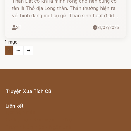
Thần Đất có khi là mình rồng cho nên cũng có
tên là Thổ địa Long thần. Thần thường hiện ra
với hình dạng một cụ già. Thần sinh hoạt ở dưới
mặt đất nhưng cũng biết hết các việc ở trên
ST
31/07/2025
trần thế.
1 mục
1
⇢
⇥
Truyện Xưa Tích Cũ
Cổ tích Việt Nam
Liên kết
Lịch vạn niên
Hà Nội cũ - Món ngon Hà Nội
Truyện kiếm hiệp - Ngôn tình