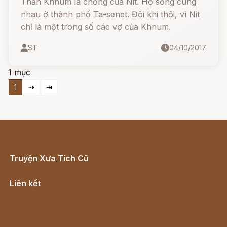
Thần Khnum là chồng của Nit. Họ sống cùng
nhau ở thành phố Ta-senet. Đôi khi thôi, vì Nit
chỉ là một trong số các vợ của Khnum.
ST
04/10/2017
1 mục
1
⇢
⇥
Truyện Xưa Tích Cũ
Cổ tích Việt Nam
Liên kết
Lịch vạn niên
Hà Nội cũ - Món ngon Hà Nội
Truyện kiếm hiệp - Ngôn tình