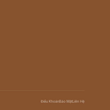
Điều Khoản
Bảo Mật
Liên Hệ