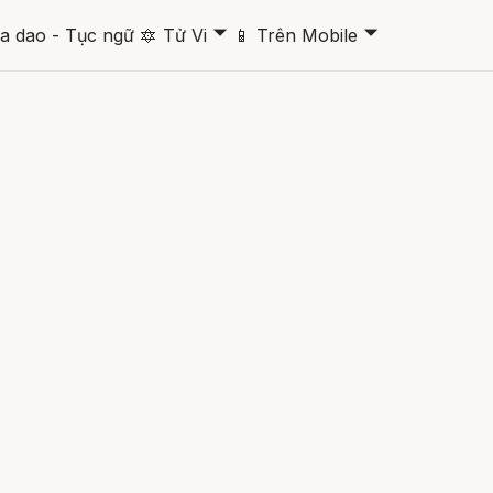
🞃
🞃
a dao - Tục ngữ
🔯
Tử Vi
📱
Trên Mobile