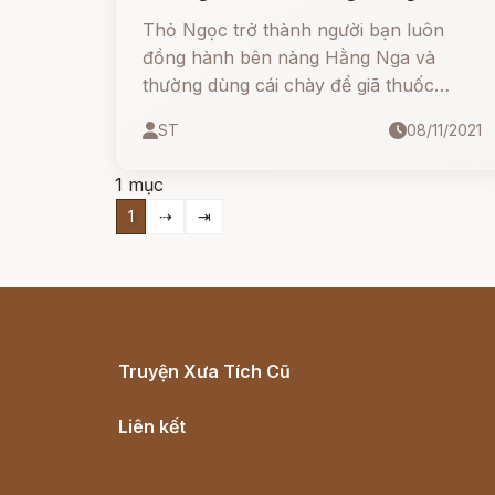
đêm trăng rằm
Thỏ Ngọc trở thành người bạn luôn
đồng hành bên nàng Hằng Nga và
thường dùng cái chày để giã thuốc
trường sinh cũng như trông coi cung
ST
08/11/2021
trăng.
1 mục
1
⇢
⇥
Truyện Xưa Tích Cũ
Cổ tích Việt Nam
Liên kết
Lịch vạn niên
Hà Nội cũ - Món ngon Hà Nội