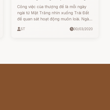
Thu
Công việc của thượng đế là mỗi ngày
ngài từ Mặt Trăng nhìn xuống Trái Đất
để quan sát hoạt động muôn loài. Ngài
mỉm cười hài lòng khi trông thấy con
ST
30/03/2020
người và cách loài động vật đang nghỉ
ngơi thoải mái sau một ngày làm việc
vất vả.