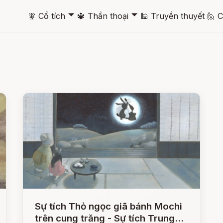
🞃
🞃
🧚
Cổ tích
🔱
Thần thoại
🕌
Truyền thuyết
🙋
C
Sự tích Thỏ ngọc giã bánh Mochi
trên cung trăng - Sự tích Trung