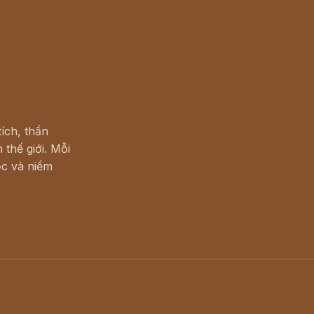
ích, thần
 thế giới. Mỗi
c và niềm