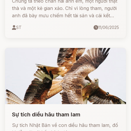
Chúng ta theo chân hai anh em, một người thật
thà và một kẻ gian xảo. Chỉ vì lòng tham, người
anh đã bày mưu chiếm hết tài sản và cái kết
cuối cùng khiến ai cũng hả dạ. Câu chuyện vừa
ST
11/06/2025
dí dỏm, vừa sâu sắc, ẩn chứa bài học về lòng
tham và lẽ công bằng trong cuộc sống.
Sự tích diều hâu tham lam
Sự tích Nhật Bản về con diều hâu tham lam, đố