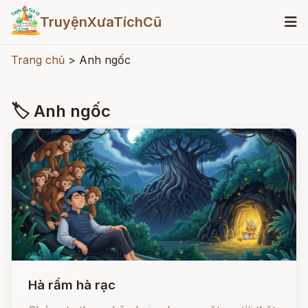
TruyệnXưaTíchCũ
Trang chủ
>
Anh ngốc
🏷 Anh ngốc
Hà rầm hà rạc