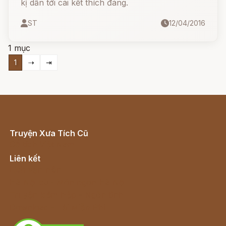
kị dẫn tới cái kết thích đáng.
ST
12/04/2016
1 mục
1
⇢
⇥
Truyện Xưa Tích Cũ
Cổ tích Việt Nam
Liên kết
Lịch vạn niên
Hà Nội cũ - Món ngon Hà Nội
Truyện kiếm hiệp - Ngôn tình
Download - Tải Miễn Phí