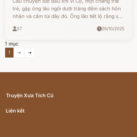
Câu chuyện bắt đầu khi Vi Cố, một chàng trai
trẻ, gặp ông lão ngồi dưới trăng đếm sách hôn
nhân và cầm túi dây đỏ. Ông lão tiết lộ rằng sợi
dây đỏ định mệnh sẽ kết nối những người có
ST
26/10/2025
duyên làm vợ chồng. Vi Cố không tin ...
1 mục
1
⇢
⇥
Truyện Xưa Tích Cũ
Cổ tích Việt Nam
Liên kết
Lịch vạn niên
Hà Nội cũ - Món ngon Hà Nội
Truyện kiếm hiệp - Ngôn tình