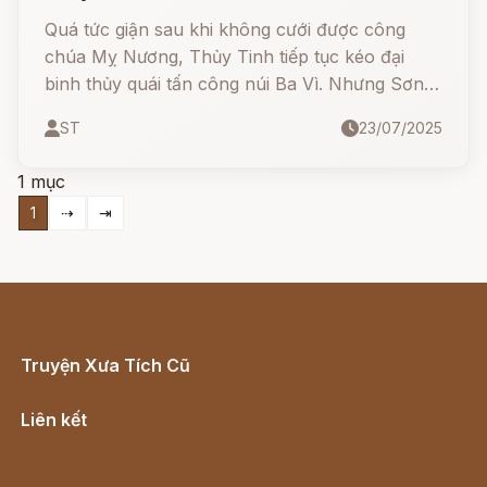
Quá tức giận sau khi không cưới được công
chúa Mỵ Nương, Thủy Tinh tiếp tục kéo đại
binh thủy quái tấn công núi Ba Vì. Nhưng Sơn
Tinh đã bày mưu lập kế, vừa chiến đấu vừa xây
ST
23/07/2025
dựng trận địa đồi núi và đánh tan quân giặc
bằng trí tuệ và lòng quả cảm.
1 mục
1
⇢
⇥
Truyện Xưa Tích Cũ
Cổ tích Việt Nam
Liên kết
Lịch vạn niên
Hà Nội cũ - Món ngon Hà Nội