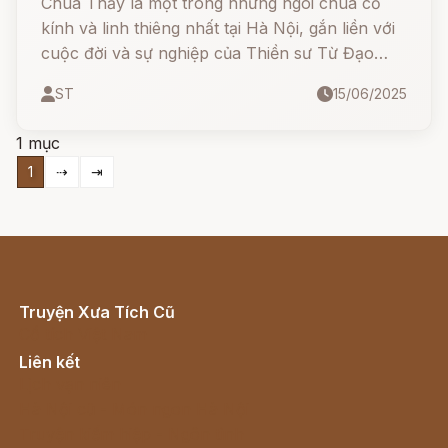
Chùa Thầy là một trong những ngôi chùa cổ
kính và linh thiêng nhất tại Hà Nội, gắn liền với
cuộc đời và sự nghiệp của Thiền sư Từ Đạo
Hạnh – một vị chân tu huyền thoại với nhiều
ST
15/06/2025
công lao cho nhân dân và Phật giáo Việt Nam.
1 mục
1
⇢
⇥
Truyện Xưa Tích Cũ
Cổ tích Việt Nam
Liên kết
Lịch vạn niên
Hà Nội cũ - Món ngon Hà Nội
Truyện kiếm hiệp - Ngôn tình