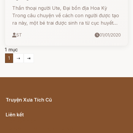
Thần thoại người Ute, Đại bồn địa Hoa Kỳ
Trong câu chuyện về cách con người được tạo
ra này, một bé trai được sinh ra từ cục huyết
ngưng của một con trâu và kế thừa sức mạnh
ST
01/01/2020
của con vật hùng mạnh này.
1 mục
1
⇢
⇥
Truyện Xưa Tích Cũ
Cổ tích Việt Nam
Liên kết
Lịch vạn niên
Hà Nội cũ - Món ngon Hà Nội