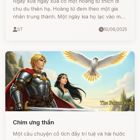
Ngày xửa ngày xưa có một hoàng tử thích đi
chu du thiên hạ. Hoàng tử đem theo một gia
nhân trung thành. Một ngày kia họ lạc vào một
khu rừng rậm. Trời đã chập choạng tối mà họ
ST
16/06/2025
vẫn không nhìn thấy một ngôi nhà nào, họ lo
tối không biết ngủ ở đâu. Đang đi thì thoáng
thấy bóng một người con gái, nhìn theo thấy cô
đang đi về hướng một căn nhà nhỏ, hoàng tử
rảo bước theo sau.
Chim ưng thần
Một câu chuyện cổ tích đầy trí tuệ và hài hước