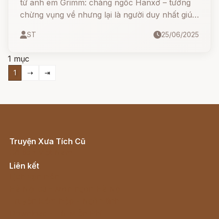
từ anh em Grimm: chàng ngốc Hanxơ – tưởng
chừng vụng về nhưng lại là người duy nhất giúp
công chúa khỏi bệnh, vượt qua thử thách, đánh
ST
25/06/2025
lừa nhà vua tham lam và cuối cùng cưới được
công chúa, lên ngôi vua.
1 mục
1
⇢
⇥
Truyện Xưa Tích Cũ
Cổ tích Việt Nam
Liên kết
Lịch vạn niên
Hà Nội cũ - Món ngon Hà Nội
Truyện kiếm hiệp - Ngôn tình
Download - Tải Miễn Phí