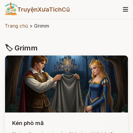
TruyệnXưaTíchCũ
Trang chủ
>
Grimm
🏷 Grimm
Kén phò mã