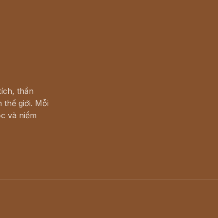
ích, thần
 thế giới. Mỗi
c và niềm