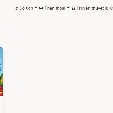
🞃
🞃
🧚
Cổ tích
🔱
Thần thoại
🕌
Truyền thuyết
🙋
C