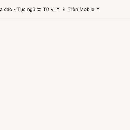
🞃
🞃
a dao - Tục ngữ
🔯
Tử Vi
📱
Trên Mobile