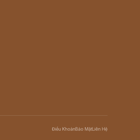
Điều Khoản
Bảo Mật
Liên Hệ