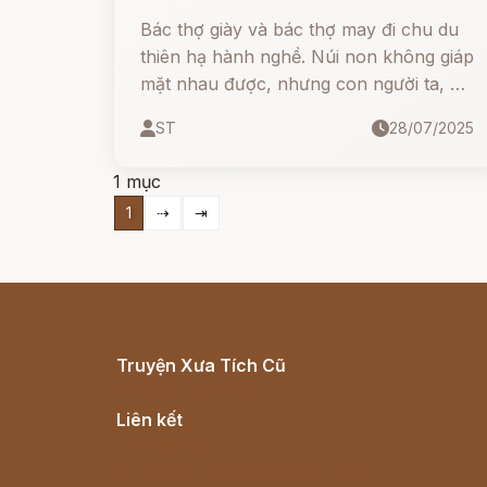
Bác thợ giày và bác thợ may đi chu du
thiên hạ hành nghề. Núi non không giáp
mặt nhau được, nhưng con người ta, dù
là kẻ xấu hay người tốt, thế nào cũng
ST
28/07/2025
có lúc gặp nhau. Trên đường đi chu du
hành nghề có lần bác thợ giày và bác
1 mục
thợ may lại gặp nhau. Bác thợ may dáng
1
⇢
⇥
người nhỏ bé đẹp trai, tính hay bông
đùa nhưng tốt bụng.
Truyện Xưa Tích Cũ
Cổ tích Việt Nam
Liên kết
Lịch vạn niên
Hà Nội cũ - Món ngon Hà Nội