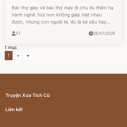
Bác thợ giày và bác thợ may đi chu du thiên hạ
hành nghề. Núi non không giáp mặt nhau
được, nhưng con người ta, dù là kẻ xấu hay
người tốt, thế nào cũng có lúc gặp nhau. Trên
ST
28/07/2025
đường đi chu du hành nghề có lần bác thợ giày
và bác thợ may lại gặp nhau. Bác thợ may dáng
1 mục
người nhỏ bé đẹp trai, tính hay bông đùa
1
⇢
⇥
nhưng tốt bụng.
Truyện Xưa Tích Cũ
Cổ tích Việt Nam
Liên kết
Lịch vạn niên
Hà Nội cũ - Món ngon Hà Nội