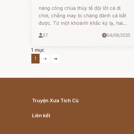
nàng công chúa thủy tề đội lốt cá đi
chơi, chẳng may bị chàng đánh cá bắt
được. Từ một khoảnh khắc kỳ lạ, hai
người nên duyên vợ chồng. Dù sống
ST
04/08/2025
giữa hòn Non Nước hoang vắng, họ
vẫn bên nhau hạnh phúc.
1 mục
1
⇢
⇥
Truyện Xưa Tích Cũ
Cổ tích Việt Nam
Liên kết
Lịch vạn niên
Hà Nội cũ - Món ngon Hà Nội