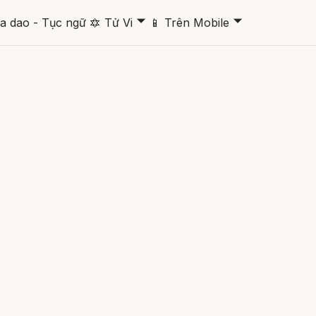
🞃
🞃
a dao - Tục ngữ
🔯
Tử Vi
📱
Trên Mobile