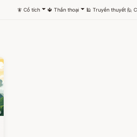
🞃
🞃
🧚
Cổ tích
🔱
Thần thoại
🕌
Truyền thuyết
🙋
C