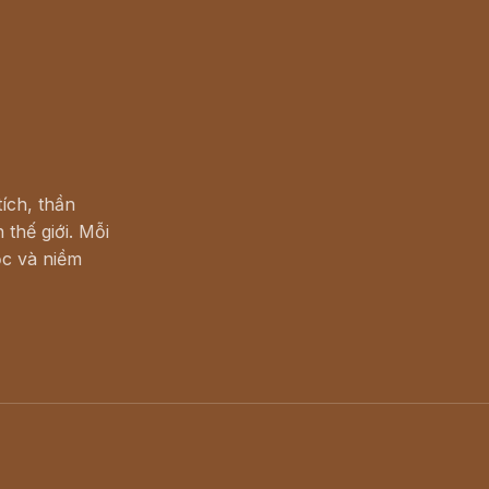
ích, thần
 thế giới. Mỗi
c và niềm