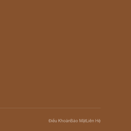
Điều Khoản
Bảo Mật
Liên Hệ