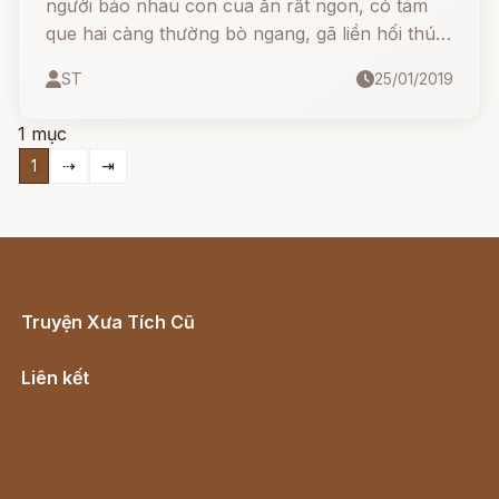
người bảo nhau con cua ăn rất ngon, có tám
que hai càng thường bò ngang, gã liền hối thúc
chị vợ mau mau ra chợ mua cua về cho gã ăn.
ST
25/01/2019
1 mục
1
⇢
⇥
Truyện Xưa Tích Cũ
Cổ tích Việt Nam
Liên kết
Lịch vạn niên
Hà Nội cũ - Món ngon Hà Nội
Truyện kiếm hiệp - Ngôn tình
Download - Tải Miễn Phí