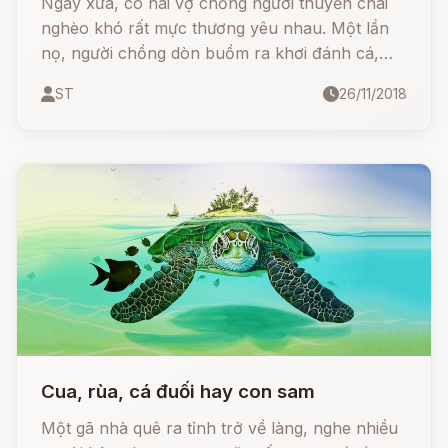
Ngày xưa, có hai vợ chồng người thuyền chài
nghèo khó rất mực thương yêu nhau. Một lần
nọ, người chồng dòn buồm ra khơi đánh cá,
gặp biển động, sóng gió to. Người vợ ở nhà
ST
26/11/2018
không thấy trở về, mong đợi mãi không thấy
tăm hơi, nghĩ chồng đã chôn mình vào bụng
cá,
Cua, rùa, cá đuối hay con sam
Một gã nhà quê ra tỉnh trở về làng, nghe nhiều