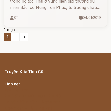
trong bộ tộc Thái ở vùng biên giới thượng du
miền Bắc, có Nùng Tôn Phúc, tù trưởng châu
Đằng Gio ở giữa Cao Bằng và Lạng Sơn, nổi lên
ST
04/01/2019
chiếm các hạt chung quanh, tự xưng là Hoàng
Đế Trường Sanh (1039), không chịu thần phục
1 mục
nhà Lý.
1
⇢
⇥
Truyện Xưa Tích Cũ
Cổ tích Việt Nam
Liên kết
Lịch vạn niên
Hà Nội cũ - Món ngon Hà Nội
Truyện kiếm hiệp - Ngôn tình
Download - Tải Miễn Phí