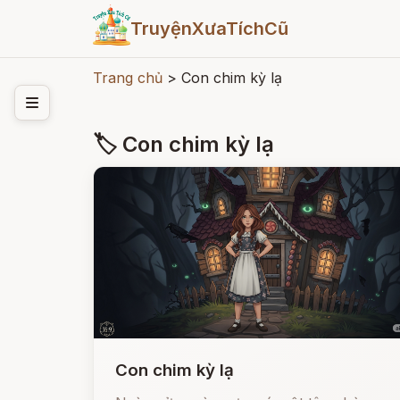
TruyệnXưaTíchCũ
Trang chủ
>
Con chim kỳ lạ
🏷 Con chim kỳ lạ
Con chim kỳ lạ