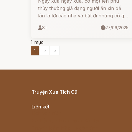
Ngày xửa ngày xưa, có một tên phù
thủy thường giả dạng người ăn xin để
lân la tới các nhà và bắt đi những cô gái
đẹp. Không có một ai biết các cô bị
ST
27/06/2025
đem đi đâu, chỉ biết chẳng có cô nào
trở về.
1 mục
1
⇢
⇥
Truyện Xưa Tích Cũ
Cổ tích Việt Nam
Liên kết
Lịch vạn niên
Hà Nội cũ - Món ngon Hà Nội
Truyện kiếm hiệp - Ngôn tình