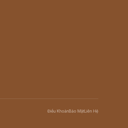
Điều Khoản
Bảo Mật
Liên Hệ