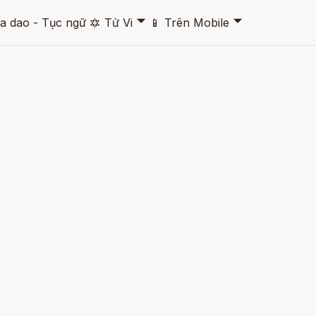
🞃
🞃
a dao - Tục ngữ
🔯
Tử Vi
📱
Trên Mobile