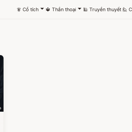
🞃
🞃
🧚
Cổ tích
🔱
Thần thoại
🕌
Truyền thuyết
🙋
C