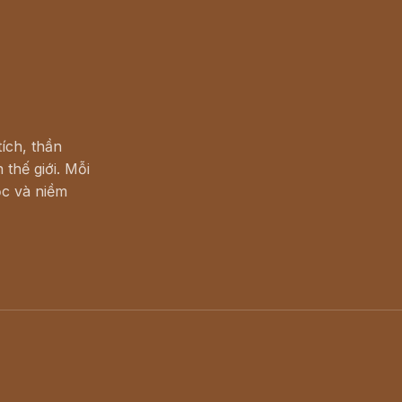
ích, thần
 thế giới. Mỗi
c và niềm