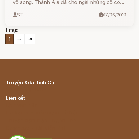
vô song. Thánh Ala đã cho ngài những cô con
gái đẹp hơn trăng rằm và tỏa hương thơm ngát
ST
17/06/2019
hơn mọi loài hoa, cho một cậu con trai khôi
ngô tuấn tú lạ thường.
1 mục
1
⇢
⇥
Truyện Xưa Tích Cũ
Cổ tích Việt Nam
Liên kết
Lịch vạn niên
Hà Nội cũ - Món ngon Hà Nội
Truyện kiếm hiệp - Ngôn tình
Download - Tải Miễn Phí