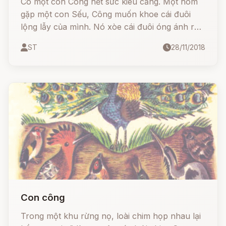
Có một con Công hết sức kiêu căng. Một hôm
gặp một con Sếu, Công muốn khoe cái đuôi
lộng lẫy của mình. Nó xòe cái đuôi óng ánh ra
trong ánh nắng để khoe với Sếu.
ST
28/11/2018
Con công
Trong một khu rừng nọ, loài chim họp nhau lại