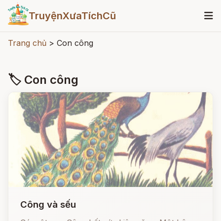
TruyệnXưaTíchCũ
Trang chủ
>
Con công
🏷 Con công
Công và sếu