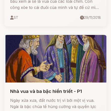
bầu xem ai sẽ là vua của các loài chim. Con
công xòe to cái đuôi của mình và tự đề cử mình
làm vua. Tất cả loài chim vì vẻ đẹp của nó đã
ST
29/11/2018
chọn nó làm vua.
Nhà vua và ba bậc hiền triết - P1
Ngày xửa xưa, đất nước trị vì bởi một vị vua.
Ngài là bậc chúa tể hùng cường và quyền lực